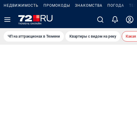
НЕДВИЖИМОСТЬ
ПРОМОКОДЫ
ЗНАКОМСТВА
ПОГОДА
ТЕ
ЧП на аттракционах в Тюмени
Квартиры с видом на реку
Какая