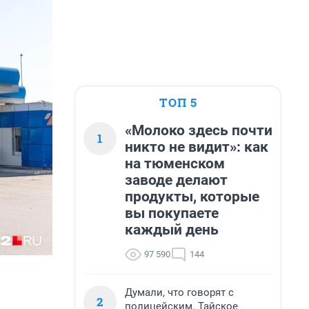
ТОП 5
«Молоко здесь почти
1
никто не видит»: как
на тюменском
заводе делают
продукты, которые
вы покупаете
каждый день
97 590
144
Думали, что говорят с
2
полицейским. Тайское