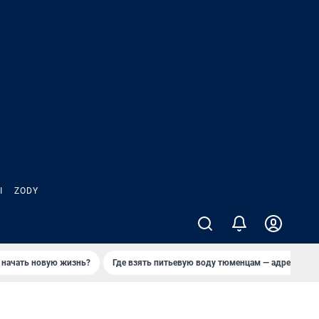
Ы
ZODY
 начать новую жизнь?
Где взять питьевую воду тюменцам — адреса