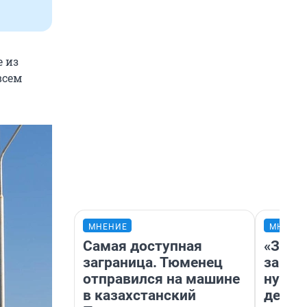
е из
всем
МНЕНИЕ
МНЕНИ
Самая доступная
«Заез
заграница. Тюменец
заправ
отправился на машине
нулям
в казахстанский
дела 