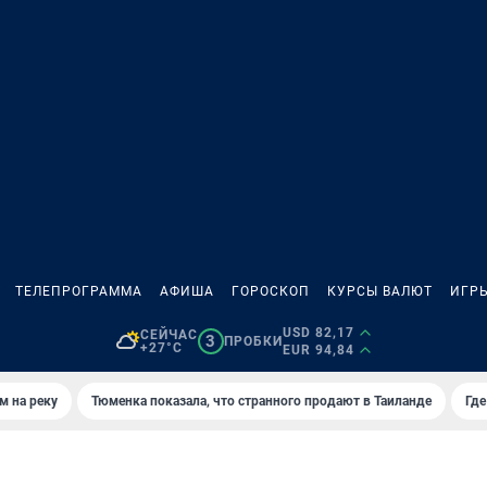
ТЕЛЕПРОГРАММА
АФИША
ГОРОСКОП
КУРСЫ ВАЛЮТ
ИГР
USD 82,17
СЕЙЧАС
3
ПРОБКИ
+27°C
EUR 94,84
м на реку
Тюменка показала, что странного продают в Таиланде
Где