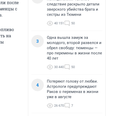
ли после
следствие раскрыло детали
юменцы с
зверского убийства брата и
сестры из Тюмени
в.
40 151
50
топливо
ть на
Одна вышла замуж за
3
ны
молодого, второй развелся и
обрел свободу: тюменцы —
про перемены в жизни после
40 лет
30 440
50
Потеряют голову от любви.
4
Астрологи предупреждают
Раков о переменах в жизни
уже в августе
26 670
7