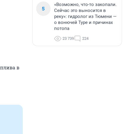
«Возможно, что-то закопали.
5
Сейчас это выносится в
реку»: гидролог из Тюмени —
о вонючей Туре и причинах
потопа
23 739
224
оплива в