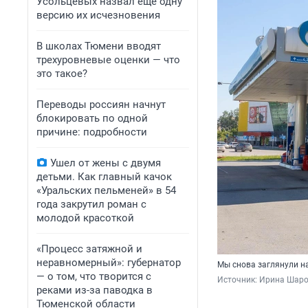
Усольцевых назвал еще одну
версию их исчезновения
В школах Тюмени вводят
трехуровневые оценки — что
это такое?
Переводы россиян начнут
блокировать по одной
причине: подробности
Ушел от жены с двумя
детьми. Как главный качок
«Уральских пельменей» в 54
года закрутил роман с
молодой красоткой
«Процесс затяжной и
неравномерный»: губернатор
Мы снова заглянули н
— о том, что творится с
Источник: 
Ирина Шар
реками из-за паводка в
Тюменской области