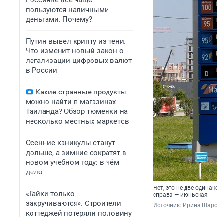
Россияне всё чаще
пользуются наличными
деньгами. Почему?
Путин вывел крипту из тени.
Что изменит новый закон о
легализации цифровых валют
в России
Какие странные продукты
можно найти в магазинах
Таиланда? Обзор тюменки на
несколько местных маркетов
Осенние каникулы станут
дольше, а зимние сократят в
новом учебном году: в чём
дело
Нет, это не две одина
«Гайки только
справа — июньская
закручиваются». Строители
Источник: 
Ирина Шар
коттеджей потеряли половину