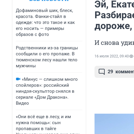
Эй, Екат
Дофаминовый шик, блеск,
Разбира
красота. Фанки-стайл в
одежде: что это такое и как
дороже, 
его носить — примеры
образов с фото
И снова уд
Родственники из-за границы
сообщили о его пропаже. В
16 июля 2022, 09:40
тюменском лесу нашли тело
мужчины
29
коммен
«Минус — слишком много
спойлеров»: российский
ниндзя-скульптор снялся в
сериале «Дом Дракона».
Видео
«Они всё еще в лесу, и им
нужна помощь»: сын
пропавших в тайге