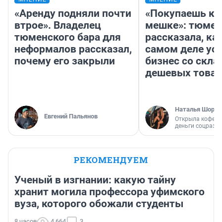
«Аренду подняли почти
«Покупаешь ко
втрое». Владелец
мешке»: тюмен
тюменского бара для
рассказала, как
неформалов рассказал,
самом деле ус
почему его закрыли
бизнес со скл
дешевых това
Наталья Шорох
Евгений Пальянов
Открыла кофейн
деньги соцразв
РЕКОМЕНДУЕМ
Ученый в изгнании: какую тайну
хранит могила профессора уфимского
вуза, которого обожали студенты
8 часов
4 664
3