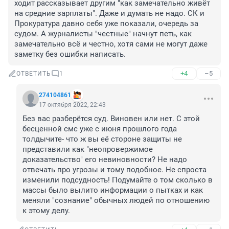
ходит рассказывает другим "как замечательно живёт 
на средние зарплаты". Даже и думать не надо. СК и 
Прокуратура давно себя уже показали, очередь за 
судом. А журналисты "честные" начнут петь, как 
замечательно всё и честно, хотя сами не могут даже 
заметку без ошибки написать.
+4
–5
ОТВЕТИТЬ
1
274104861
17 октября 2022, 22:43
Без вас разберётся суд. Виновен или нет. С этой 
бесценной смс уже с июня прошлого года 
толдычите- что ж вы её стороне защиты не 
представили как "неопровержимое 
доказательство" его невиновности? Не надо 
отвечать про угрозы и тому подобное. Не спроста 
изменили подсудность! Подумайте о том сколько в 
массы было вылито информации о пытках и как 
меняли "сознание" обычных людей по отношению 
к этому делу.