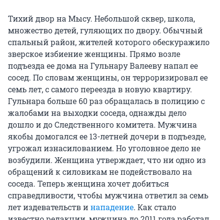
Тихий двор на Мысу. Небольшой сквер, школа,
множество детей, гуляющих по двору. Обычный
спальный район, жителей которого обескуражило
зверское избиение женщины. Прямо возле
подъезда ее дома на Гульнару Валееву напал ее
сосед. По словам женщины, он терроризировал ее
семь лет, с самого переезда в новую квартиру.
Гульнара больше 60 раз обращалась в полицию с
жалобами на выходки соседа, однажды дело
дошло и до Следственного комитета. Мужчина
якобы домогался ее 13-летней дочери в подъезде,
угрожал изнасилованием. Но уголовное дело не
возбудили. Женщина утверждает, что ни одно из
обращений к силовикам не подействовало на
соседа. Теперь женщина хочет добиться
справедливости, чтобы мужчина ответил за семь
лет издевательств и
нападение
. Как стало
известно редакции, мужчина до 2011 года работал