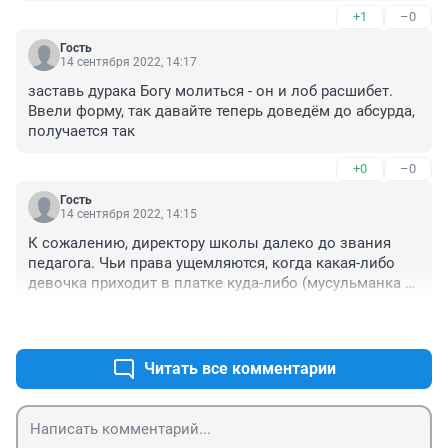
+1
–0
Гость
14 сентября 2022, 14:17
заставь дурака Богу молиться - он и лоб расшибет. 
Ввели форму, так давайте теперь доведём до абсурда, 
получается так
+0
–0
Гость
14 сентября 2022, 14:15
К сожалению, директору школы далеко до звания 
педагога. Чьи права ущемляются, когда какая-либо 
девочка приходит в платке куда-либо (мусульманка 
или русская, лысая после химиотерапии)? 
+0
–0
Большинству людей, видимо, невдомёк, что девочку 
не заставляют родители носить платок, они этого 
хотят сами, потому что у них так ПРИНЯТО и им так 
Читать все комментарии
КОМФОРТНО, а идти против религии - для них 
большой стресс и неприемлемо. В этом случае 
ущемляются только права самой девочки на 
свободное вероисповедание, закрепленные в 