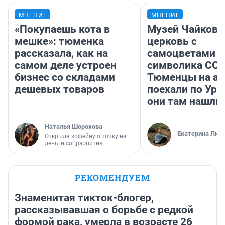
МНЕНИЕ
МНЕНИЕ
«Покупаешь кота в
Музей Чайковс
мешке»: тюменка
церковь с
рассказала, как на
самоцветами и
самом деле устроен
символика ССС
бизнес со складами
Тюменцы на ав
дешевых товаров
поехали по Ура
они там нашли
Наталья Шорохова
Екатерина Лит
Открыла кофейную точку на
деньги соцразвития
РЕКОМЕНДУЕМ
Знаменитая тикток-блогер,
рассказывавшая о борьбе с редкой
формой рака, умерла в возрасте 26