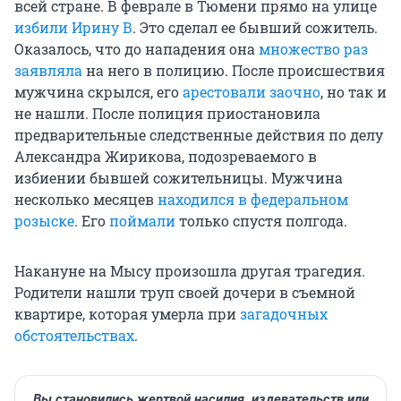
всей стране. В феврале в Тюмени прямо на улице
избили Ирину В
. Это сделал ее бывший сожитель.
Оказалось, что до нападения она
множество раз
заявляла
на него в полицию. После происшествия
мужчина скрылся, его
арестовали заочно
, но так и
не нашли. После полиция приостановила
предварительные следственные действия по делу
Александра Жирикова, подозреваемого в
избиении бывшей сожительницы. Мужчина
несколько месяцев
находился в федеральном
розыске
. Его
поймали
только спустя полгода.
Накануне на Мысу произошла другая трагедия.
Родители нашли труп своей дочери в съемной
квартире, которая умерла при
загадочных
обстоятельствах
.
Вы становились жертвой насилия, издевательств или