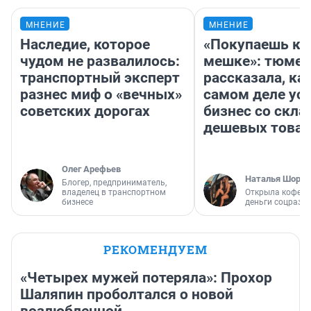
МНЕНИЕ
МНЕНИЕ
Наследие, которое
«Покупаешь ко
чудом не развалилось:
мешке»: тюмен
транспортный эксперт
рассказала, как
разнес миф о «вечных»
самом деле ус
советских дорогах
бизнес со скл
дешевых това
Олег Арефьев
Наталья Шорох
Блогер, предприниматель,
владелец в транспортном
Открыла кофейн
бизнесе
деньги соцразв
РЕКОМЕНДУЕМ
«Четырех мужей потеряла»: Прохор
Шаляпин проболтался о новой