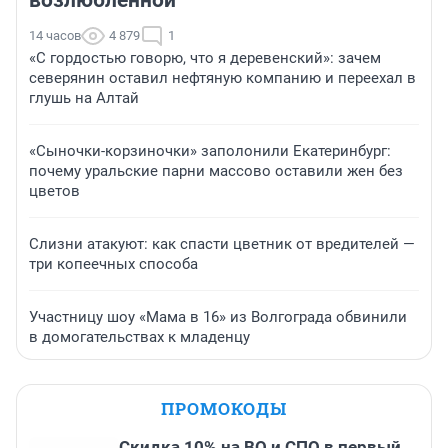
возлюбленной
14 часов
4 879
1
«С гордостью говорю, что я деревенский»: зачем
северянин оставил нефтяную компанию и переехал в
глушь на Алтай
«Сыночки-корзиночки» заполонили Екатеринбург:
почему уральские парни массово оставили жен без
цветов
Слизни атакуют: как спасти цветник от вредителей —
три копеечных способа
Участницу шоу «Мама в 16» из Волгограда обвинили
в домогательствах к младенцу
ПРОМОКОДЫ
Скидка 10% на ВО и СПО в первый