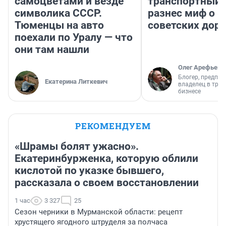
самоцветами и везде
транспортный 
символика СССР.
разнес миф о 
Тюменцы на авто
советских доро
поехали по Уралу — что
они там нашли
Олег Арефьев
Блогер, предпри
Екатерина Литкевич
владелец в тра
бизнесе
РЕКОМЕНДУЕМ
«Шрамы болят ужасно».
Екатеринбурженка, которую облили
кислотой по указке бывшего,
рассказала о своем восстановлении
1 час
3 327
25
Сезон черники в Мурманской области: рецепт
хрустящего ягодного штруделя за полчаса