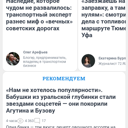
Наследие, которое
«Заезжаешь на
чудом не развалилось:
заправку, а там 
транспортный эксперт
нулям»: смотри
разнес миф о «вечных»
дела с топливом
советских дорогах
маршруте Тюме
Уфа
Олег Арефьев
Блогер, предприниматель,
Екатерина Бурле
владелец в транспортном
Журналист 72.RU
бизнесе
РЕКОМЕНДУЕМ
«Нам не хотелось популярности».
Бабушки из уральской глубинки стали
звездами соцсетей — они покорили
Агутина и Бузову
4 часа
4 363
17
Одна банка — три вкуса: рецепт овощного ассорти на