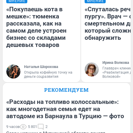
МНЕНИЕ
МНЕНИЕ
«Покупаешь кота в
«Спуталась речь
мешке»: тюменка
пургу». Врач — о
рассказала, как на
смертельном ди
самом деле устроен
который сложн
бизнес со складами
обнаружить
дешевых товаров
Ирина Волкова
Наталья Шорохова
Главврач клиник
Открыла кофейную точку на
«Реабилитация д
деньги соцразвития
Волковой»
РЕКОМЕНДУЕМ
«Расходы на топливо колоссальные»:
как многодетная семья едет на
автодоме из Барнаула в Турцию — фото
9 часов
5 801
2