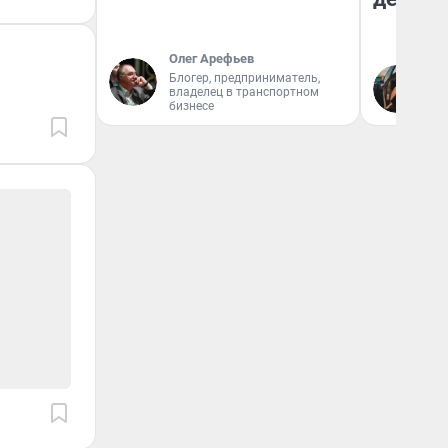
Олег Арефьев
На
Блогер, предприниматель,
владелец в транспортном
От
бизнесе
де