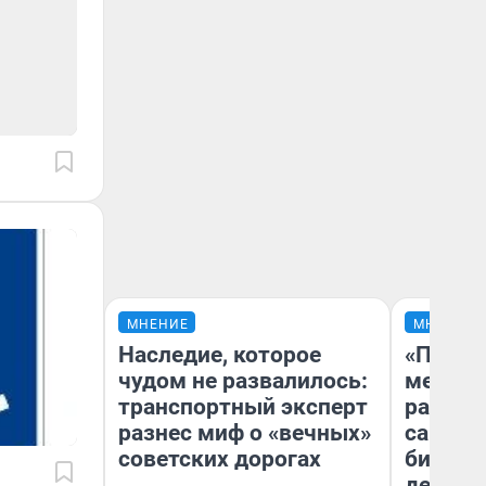
МНЕНИЕ
МНЕНИЕ
Наследие, которое
«Покуп
чудом не развалилось:
мешке»
транспортный эксперт
рассказ
разнес миф о «вечных»
самом 
советских дорогах
бизнес
дешевы