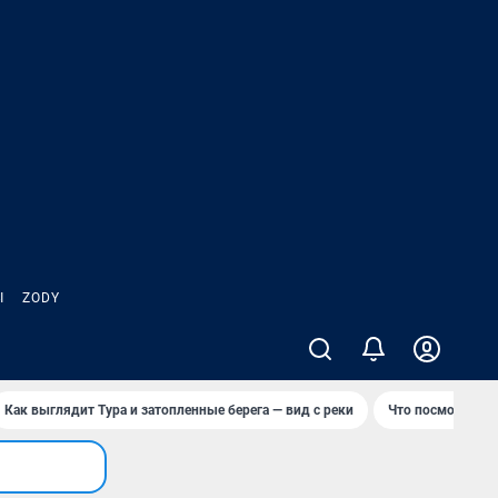
Ы
ZODY
Как выглядит Тура и затопленные берега — вид с реки
Что посмотреть 