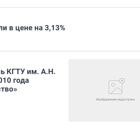
и в цене на 3,13%
ь КГТУ им. А.Н.
010 года
ство»