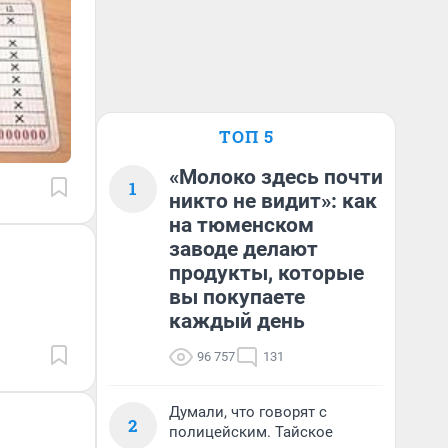
ТОП 5
«Молоко здесь почти
1
никто не видит»: как
на тюменском
заводе делают
продукты, которые
вы покупаете
каждый день
96 757
131
Думали, что говорят с
2
полицейским. Тайское