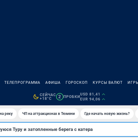
ТЕЛЕПРОГРАММА
АФИША
ГОРОСКОП
КУРСЫ ВАЛЮТ
ИГР
USD 81,41
СЕЙЧАС
2
ПРОБКИ
+18°C
EUR 94,06
на реку
ЧП на аттракционах в Тюмени
Где начать новую жизнь?
юся Туру и затопленные берега с катера