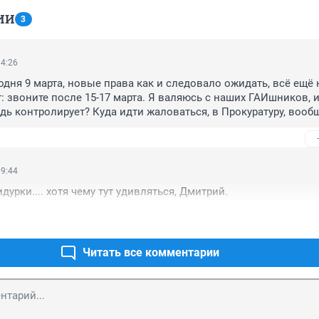
ИИ
3
14:26
одня 9 марта, новые права как и следовало ожидать, всё ещё н
: звоните после 15-17 марта. Я валяюсь с наших ГАИшников, и
дь контролирует? Куда идти жаловаться, в Прокуратуру, вообщ
меется?
09:44
ридурки.... хотя чему тут удивляться, Дмитрий.
Читать все комментарии