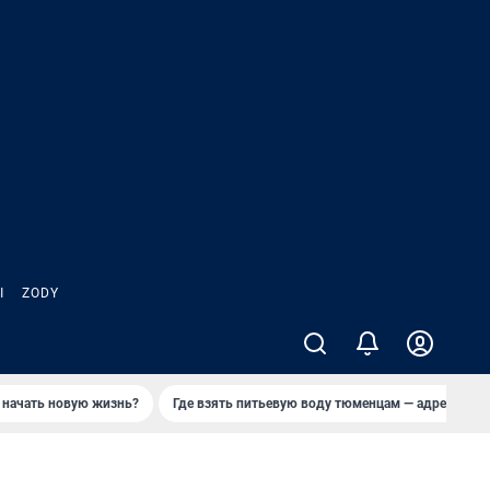
Ы
ZODY
 начать новую жизнь?
Где взять питьевую воду тюменцам — адреса