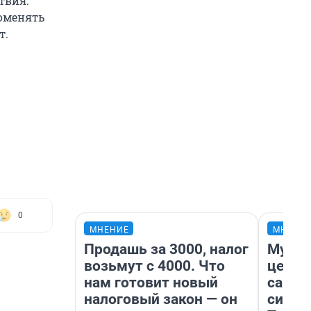
твия.
поменять
т.
0
МНЕНИЕ
МНЕНИ
Продашь за 3000, налог
Музей
возьмут с 4000. Что
церко
нам готовит новый
самоц
налоговый закон — он
симво