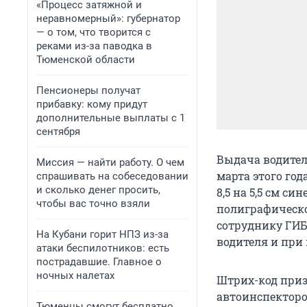
«Процесс затяжной и
неравномерный»: губернатор
— о том, что творится с
реками из-за паводка в
Тюменской области
Пенсионеры получат
прибавку: кому придут
дополнительные выплаты с 1
сентября
Выдача водител
Миссия — найти работу. О чем
марта этого год
спрашивать на собеседовании
и сколько денег просить,
8,5 на 5,5 см с
чтобы вас точно взяли
полиграфическ
сотруднику ГИ
На Кубани горит НПЗ из-за
водителя и при
атаки беспилотников: есть
пострадавшие. Главное о
ночных налетах
Штрих-код приз
автоинспекторо
Тюменцы смогут бесплатно