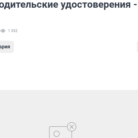
одительские удостоверения - 
0
1 332
ария