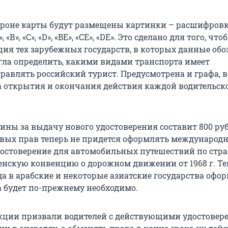
ороне карты будут размещены картинки – расшифров
«В», «С», «D», «BE», «CE», «DE». Это сделано для того, что
ия тех зарубежных государств, в которых данные об
гла определить, какими видами транспорта имеет
равлять российский турист. Предусмотрена и графа, в
а открытия и окончания действия каждой водительск
ины за выдачу нового удостоверения составит 800 руб
вых прав теперь не придется оформлять международн
достоверение для автомобильных путешествий по стра
нскую конвенцию о дорожном движении от 1968 г. Те
да в арабские и некоторые азиатские государства офо
а будет по-прежнему необходимо.
кции призвали водителей с действующими удостове