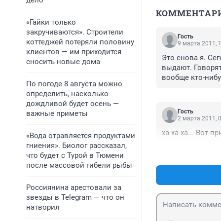
дело
КОММЕНТАР
«Гайки только
закручиваются». Строители
Гость
коттеджей потеряли половину
9 марта 2011, 
клиентов — им приходится
Это снова я. Сег
сносить новые дома
выдают. Говорят
вообще кто-нибу
По погоде 8 августа можно
управа на них и
определить, насколько
дождливой будет осень —
Гость
важные приметы
2 марта 2011, 
ха-ха-ха... Вот п
«Вода отравляется продуктами
гниения». Биолог рассказал,
что будет с Турой в Тюмени
после массовой гибели рыбы
Россиянина арестовали за
звезды в Telegram — что он
натворил