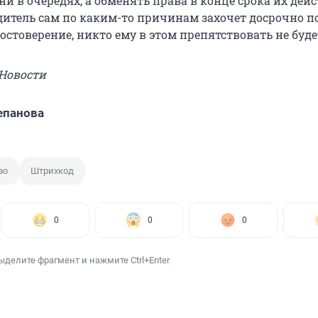
ни в очередях, а обменять права в конце срока их дейс
одитель сам по каким-то причинам захочет досрочно 
остоверение, никто ему в этом препятствовать не буде
 Новости
епанова
во
Штрихкод
0
0
0
ыделите фрагмент и нажмите Ctrl+Enter