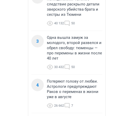
следствие раскрыло детали
зверского убийства брата и
сестры из Тюмени
40 132
50
Одна вышла замуж за
3
молодого, второй развелся и
обрел свободу: тюменцы —
про перемены в жизни после
40 лет
30 432
50
Потеряют голову от любви.
4
Астрологи предупреждают
Раков о переменах в жизни
уже в августе
26 662
7