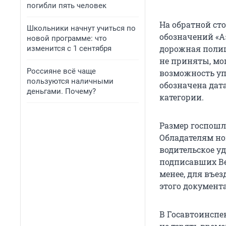
погибли пять человек
На обратной ст
Школьники начнут учиться по
обозначений «А», 
новой программе: что
дорожная полиц
изменится с 1 сентября
не приняты, мо
Россияне всё чаще
возможность уп
пользуются наличными
обозначена дат
деньгами. Почему?
категории.
Размер госпошл
Обладателям но
водительское у
подписавших Ве
менее, для въез
этого документ
В Госавтоинспе