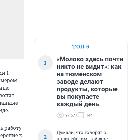
ТОП 5
«Молоко здесь почти
1
никто не видит»: как
ии 1
на тюменском
азмером
заводе делают
енью
продукты, которые
волит
вы покупаете
данные
каждый день
иде.
97 577
144
ь работу
Думали, что говорят с
ерение к
2
полицейским. Тайское