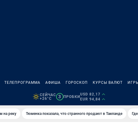
ТЕЛЕПРОГРАММА
АФИША
ГОРОСКОП
КУРСЫ ВАЛЮТ
ИГР
USD 82,17
СЕЙЧАС
3
ПРОБКИ
+26°C
EUR 94,84
м на реку
Тюменка показала, что странного продают в Таиланде
Где