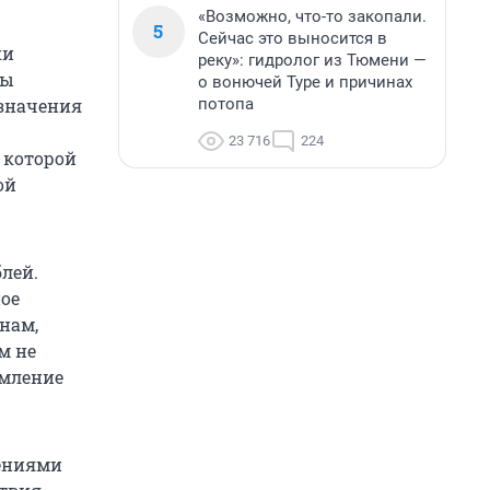
«Возможно, что-то закопали.
5
Сейчас это выносится в
ки
реку»: гидролог из Тюмени —
бы
о вонючей Туре и причинах
потопа
означения
23 716
224
 которой
ой
лей.
ое
нам,
м не
рмление
рениями