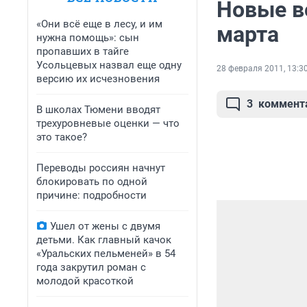
Новые в
«Они всё еще в лесу, и им
марта
нужна помощь»: сын
пропавших в тайге
Усольцевых назвал еще одну
28 февраля 2011, 13:3
версию их исчезновения
3
коммент
В школах Тюмени вводят
трехуровневые оценки — что
это такое?
Переводы россиян начнут
блокировать по одной
причине: подробности
Ушел от жены с двумя
детьми. Как главный качок
«Уральских пельменей» в 54
года закрутил роман с
молодой красоткой