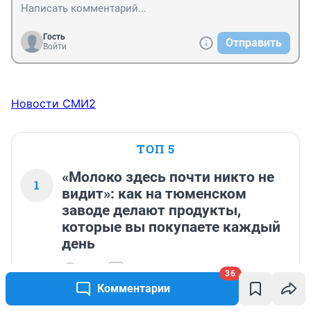
гораздо важнее, чтобы в детстве тебя окружали 
образованные люди, книги,хорошая музыка! от 
массовой культуры лучше уберегайте детей и себя! 
Гость
Отправить
тогда и ориентиры в жизни будут правильные!

Войти
 и вообще есть гораздо важнее у ребенка проблемы 
чем эта.
Новости СМИ2
ТОП 5
«Молоко здесь почти никто не
1
видит»: как на тюменском
заводе делают продукты,
которые вы покупаете каждый
день
97 530
144
36
Комментарии
Думали, что говорят с полицейским. Тайское