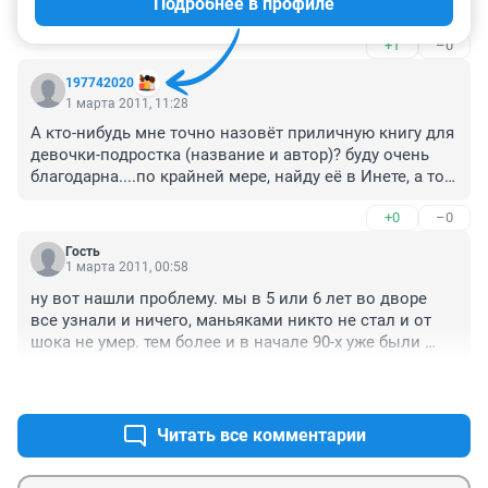
Подробнее в профиле
и чем раньше поставите,тем лучше...
+1
–0
197742020
1 марта 2011, 11:28
А кто-нибудь мне точно назовёт приличную книгу для 
девочки-подростка (название и автор)? буду очень 
благодарна....по крайней мере, найду её в Инете, а то 
в магазинах даже консультанты не могут ничего 
+0
–0
вразумительного посоветовать :-((
Гость
1 марта 2011, 00:58
ну вот нашли проблему. мы в 5 или 6 лет во дворе 
все узнали и ничего, маньяками никто не стал и от 
шока не умер. тем более и в начале 90-х уже были 
предпостельные сцены на тв. развели всяких 
+3
–0
психологов! проблема не стоит того. все узнается от 
друзей,а сейчас вообще способов получить эту 
информацию множество.прямо бедненький шока не 
Читать все комментарии
выдержит.уже не получится вырастить тепличные 
овощи в информационном вакууме.что за чушь!
