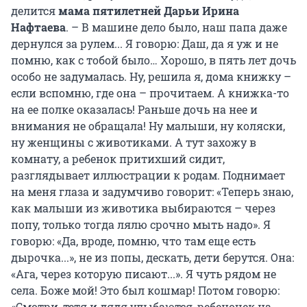
делится
мама пятилетней Дарьи Ирина
Нафтаева
. – В машине дело было, наш папа даже
дернулся за рулем... Я говорю: Даш, да я уж и не
помню, как с тобой было… Хорошо, в пять лет дочь
особо не задумалась. Ну, решила я, дома книжку –
если вспомню, где она – прочитаем. А книжка-то
на ее полке оказалась! Раньше дочь на нее и
внимания не обращала! Ну малыши, ну коляски,
ну женщины с животиками. А тут захожу в
комнату, а ребенок притихший сидит,
разглядывает иллюстрации к родам. Поднимает
на меня глаза и задумчиво говорит: «Теперь знаю,
как малыши из животика выбираются – через
попу, только тогда лялю срочно мыть надо». Я
говорю: «Да, вроде, помню, что там еще есть
дырочка...», не из попы, дескать, дети берутся. Она:
«Ага, через которую писают...». Я чуть рядом не
села. Боже мой! Это был кошмар! Потом говорю:
«Смотри, тетя и дядя улыбаются, ребеночек на