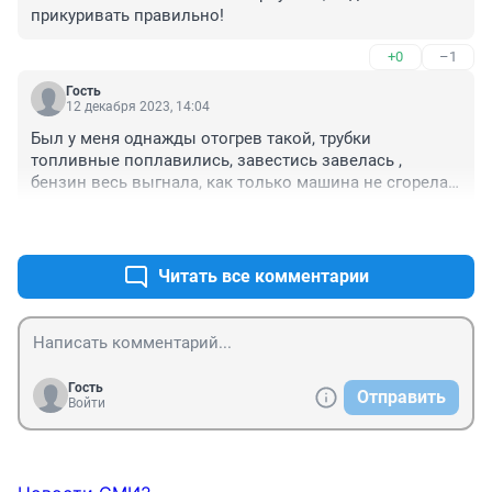
прикуривать правильно!
+0
–1
Гость
12 декабря 2023, 14:04
Был у меня однажды отогрев такой, трубки 
топливные поплавились, завестись завелась , 
бензин весь выгнала, как только машина не сгорела. 

Спрашивал такую марку отогревал, опыт есть.

+0
–1
 Попал на ремонт.
Читать все комментарии
Гость
Отправить
Войти