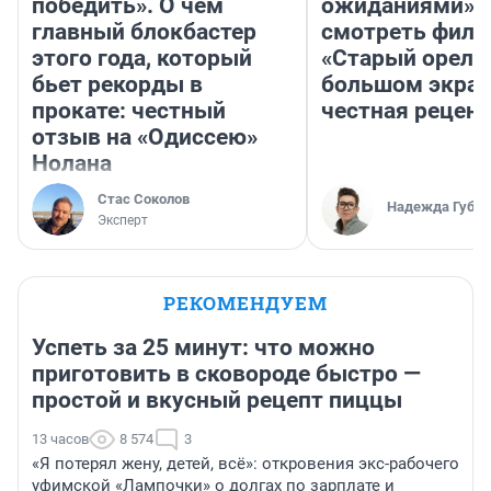
победить». О чем
ожиданиями»: 
главный блокбастер
смотреть фил
этого года, который
«Старый орел» 
бьет рекорды в
большом экран
прокате: честный
честная рецен
отзыв на «Одиссею»
Нолана
Стас Соколов
Надежда Губар
Эксперт
РЕКОМЕНДУЕМ
Успеть за 25 минут: что можно
приготовить в сковороде быстро —
простой и вкусный рецепт пиццы
13 часов
8 574
3
«Я потерял жену, детей, всё»: откровения экс-рабочего
уфимской «Лампочки» о долгах по зарплате и