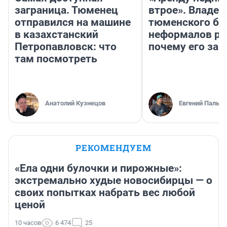
заграница. Тюменец
втрое». Владел
отправился на машине
тюменского ба
в казахстанский
неформалов ра
Петропавловск: что
почему его за
там посмотреть
Анатолий Кузнецов
Евгений Пальян
РЕКОМЕНДУЕМ
«Ела одни булочки и пирожные»:
экстремально худые новосибирцы — о
своих попытках набрать вес любой
ценой
10 часов
6 474
25