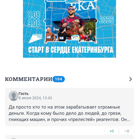
КОММЕНТАРИИ
104
Гость
8 июня 2024, 13:43
Да просто кто то на этом зарабатывает огромные 
деньги. Когда кому было дело до людей, до грязи, 
гниющих машин, и прочих «прелестей» реагентов. Они 
про климатическую зону что то там говорят, да во 
+0
–0
многих городах похожая погода, Хабаровск, 
Владивосток так вообще зимой во льду, и ничего, 