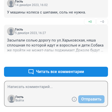
Гость
живут люди и машины ходят по 20 лет.
14 декабря 2023, 16:02
У машины колеса с шипами, соль не нужна.
+0
–0
Гость
5 декабря 2023, 16:27
Засыпали солью дорогу по ул.Харьковская, няша 
сплошная по которой идут и взрослые и дети.Собака 
же пройти не может-лапы поджимает.Доколе будут 
дороги посыпать солью? Но ни одной 
+0
–0
снегоуборочной машины.
Читать все комментарии
Гость
Отправить
Войти