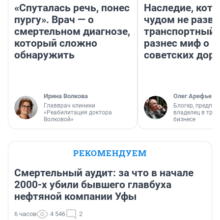
«Спуталась речь, понес
Наследие, кото
пургу». Врач — о
чудом не разва
смертельном диагнозе,
транспортный 
который сложно
разнес миф о 
обнаружить
советских доро
Ирина Волкова
Олег Арефьев
Главврач клиники
Блогер, предпри
«Реабилитация доктора
владелец в тра
Волковой»
бизнесе
РЕКОМЕНДУЕМ
Смертельный аудит: за что в начале
2000-х убили бывшего главбуха
нефтяной компании Уфы
6 часов
4 546
2