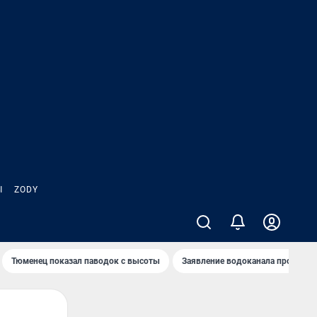
Ы
ZODY
Тюменец показал паводок с высоты
Заявление водоканала про запа