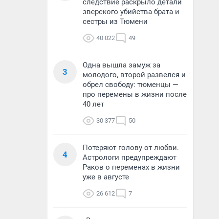
следствие раскрыло детали
зверского убийства брата и
сестры из Тюмени
40 022
49
Одна вышла замуж за
3
молодого, второй развелся и
обрел свободу: тюменцы —
про перемены в жизни после
40 лет
30 377
50
Потеряют голову от любви.
4
Астрологи предупреждают
Раков о переменах в жизни
уже в августе
26 612
7