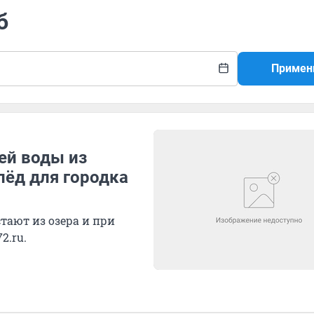
б
Примен
ей воды из
лёд для городка
стают из озера и при
2.ru.