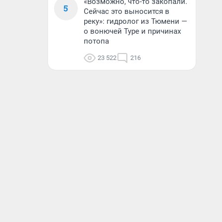
«Возможно, что-то закопали.
5
Сейчас это выносится в
реку»: гидролог из Тюмени —
о вонючей Туре и причинах
потопа
23 522
216