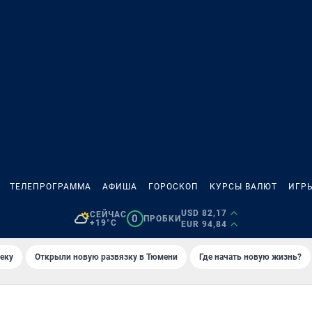
ТЕЛЕПРОГРАММА
АФИША
ГОРОСКОП
КУРСЫ ВАЛЮТ
ИГР
USD 82,17
СЕЙЧАС
0
ПРОБКИ
+19°C
EUR 94,84
еку
Открыли новую развязку в Тюмени
Где начать новую жизнь?