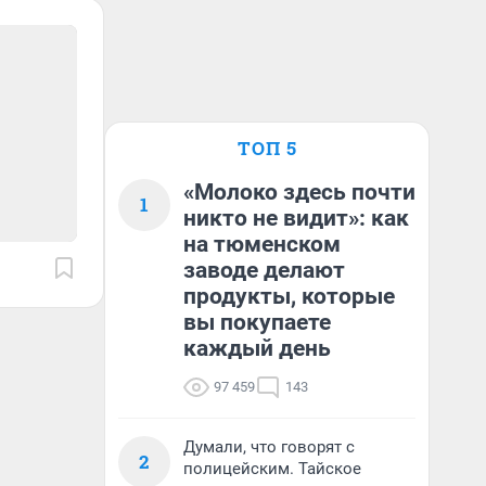
ТОП 5
«Молоко здесь почти
1
никто не видит»: как
на тюменском
заводе делают
продукты, которые
вы покупаете
каждый день
97 459
143
Думали, что говорят с
2
полицейским. Тайское