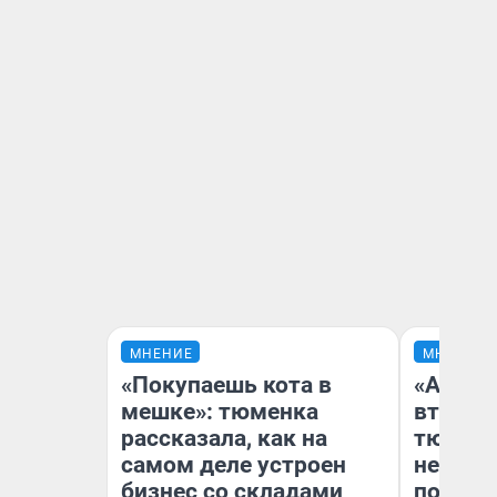
МНЕНИЕ
МНЕНИЕ
«Покупаешь кота в
«Аренд
мешке»: тюменка
втрое»
рассказала, как на
тюменс
самом деле устроен
неформ
бизнес со складами
почему