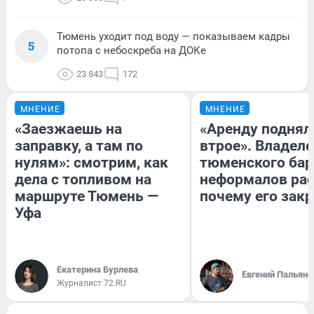
Тюмень уходит под воду — показываем кадры
5
потопа с небоскреба на ДОКе
23 843
172
МНЕНИЕ
МНЕНИЕ
«Заезжаешь на
«Аренду поднял
заправку, а там по
втрое». Владел
нулям»: смотрим, как
тюменского бар
дела с топливом на
неформалов рас
маршруте Тюмень —
почему его зак
Уфа
Екатерина Бурлева
Евгений Пальяно
Журналист 72.RU