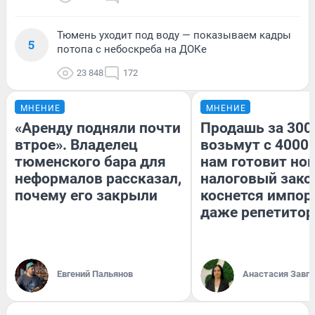
Тюмень уходит под воду — показываем кадры
5
потопа с небоскреба на ДОКе
23 848
172
МНЕНИЕ
МНЕНИЕ
«Аренду подняли почти
Продашь за 3000
втрое». Владелец
возьмут с 4000.
тюменского бара для
нам готовит но
неформалов рассказал,
налоговый зако
почему его закрыли
коснется импор
даже репетитор
Евгений Пальянов
Анастасия Завг