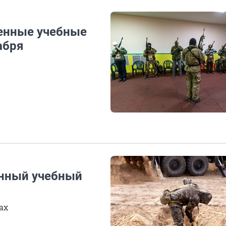
оенные учебные
абря
енный учебный
ах