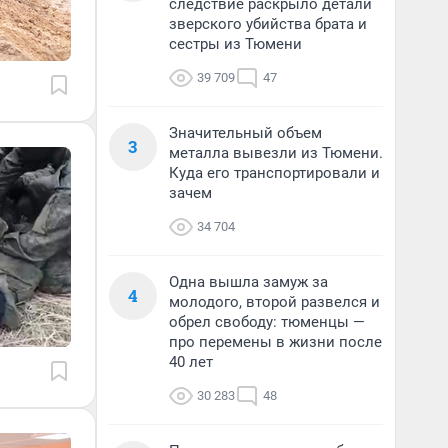
следствие раскрыло детали
зверского убийства брата и
сестры из Тюмени
39 709
47
Значительный объем
3
металла вывезли из Тюмени.
Куда его транспортировали и
зачем
34 704
Одна вышла замуж за
4
молодого, второй развелся и
обрел свободу: тюменцы —
про перемены в жизни после
40 лет
30 283
48