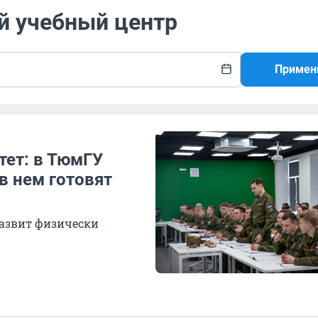
й учебный центр
Примен
ет: в ТюмГУ
в нем готовят
 развит физически