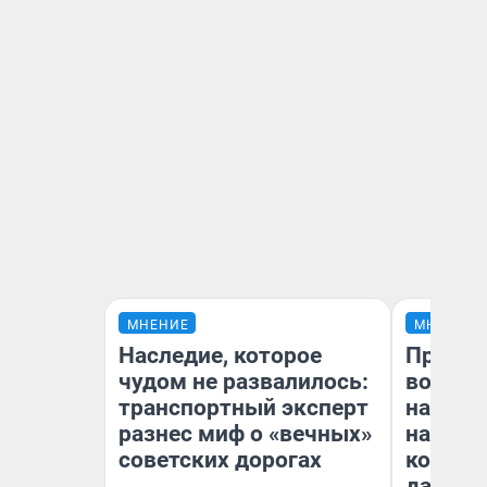
МНЕНИЕ
МНЕНИЕ
Наследие, которое
Продаш
чудом не развалилось:
возьмут
транспортный эксперт
нам го
разнес миф о «вечных»
налого
советских дорогах
коснет
даже р