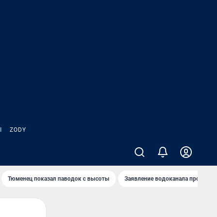
Ы
ZODY
Тюменец показал паводок с высоты
Заявление водоканала про запа