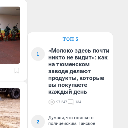
ТОП 5
«Молоко здесь почти
1
никто не видит»: как
на тюменском
заводе делают
продукты, которые
вы покупаете
каждый день
97 247
134
Думали, что говорят с
2
полицейским. Тайское