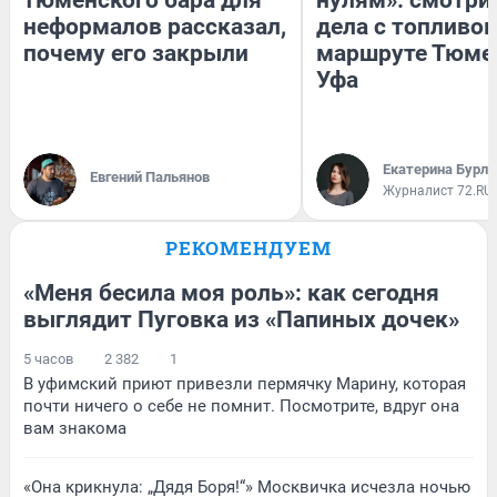
тюменского бара для
нулям»: смотри
неформалов рассказал,
дела с топливом
почему его закрыли
маршруте Тюме
Уфа
Екатерина Бурле
Евгений Пальянов
Журналист 72.RU
РЕКОМЕНДУЕМ
«Меня бесила моя роль»: как сегодня
выглядит Пуговка из «Папиных дочек»
5 часов
2 382
1
В уфимский приют привезли пермячку Марину, которая
почти ничего о себе не помнит. Посмотрите, вдруг она
вам знакома
«Она крикнула: „Дядя Боря!“» Москвичка исчезла ночью