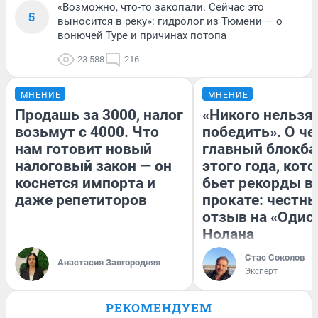
«Возможно, что-то закопали. Сейчас это
5
выносится в реку»: гидролог из Тюмени — о
вонючей Туре и причинах потопа
23 588
216
МНЕНИЕ
МНЕНИЕ
Продашь за 3000, налог
«Никого нельзя
возьмут с 4000. Что
победить». О ч
нам готовит новый
главный блокба
налоговый закон — он
этого года, кот
коснется импорта и
бьет рекорды в
даже репетиторов
прокате: честн
отзыв на «Одис
Нолана
Стас Соколов
Анастасия Завгородняя
Эксперт
РЕКОМЕНДУЕМ