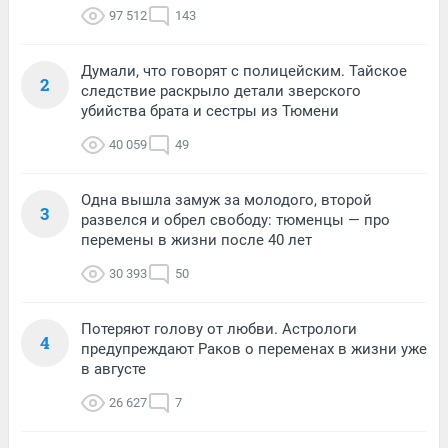
97 512
143
Думали, что говорят с полицейским. Тайское
2
следствие раскрыло детали зверского
убийства брата и сестры из Тюмени
40 059
49
Одна вышла замуж за молодого, второй
3
развелся и обрел свободу: тюменцы — про
перемены в жизни после 40 лет
30 393
50
Потеряют голову от любви. Астрологи
4
предупреждают Раков о переменах в жизни уже
в августе
26 627
7