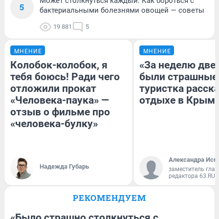
Может столкнуться каждый. Как бороться с
5
бактериальными болезнями овощей — советы
19 881
5
МНЕНИЕ
МНЕНИЕ
Колобок-колобок, я
«За неделю две
тебя боюсь! Ради чего
были страшные
отложили прокат
туристка расска
«Человека-паука» —
отдыхе в Крым
отзыв о фильме про
«человека-булку»
Александра Исм
Надежда Губарь
заместитель глав
редактора 63.RU
РЕКОМЕНДУЕМ
«Было страшно столкнуться с