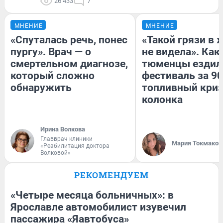
26 433
7
МНЕНИЕ
МНЕНИЕ
«Спуталась речь, понес
«Такой грязи в 
пургу». Врач — о
не видела». Как
смертельном диагнозе,
тюменцы ездил
который сложно
фестиваль за 90
обнаружить
топливный криз
колонка
Ирина Волкова
Главврач клиники
Мария Токмаков
«Реабилитация доктора
Волковой»
РЕКОМЕНДУЕМ
«Четыре месяца больничных»: в
Ярославле автомобилист изувечил
пассажира «Яавтобуса»