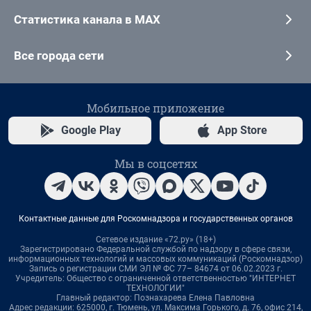
Статистика канала в MAX
Все города сети
Мобильное приложение
Google Play
App Store
Мы в соцсетях
Контактные данные для Роскомнадзора и государственных органов
Сетевое издание «72.ру» (18+)
Зарегистрировано Федеральной службой по надзору в сфере связи,
информационных технологий и массовых коммуникаций (Роскомнадзор)
Запись о регистрации СМИ ЭЛ № ФС 77– 84674 от 06.02.2023 г.
Учредитель: Общество с ограниченной ответственностью "ИНТЕРНЕТ
ТЕХНОЛОГИИ"
Главный редактор: Познахарева Елена Павловна
Адрес редакции: 625000, г. Тюмень, ул. Максима Горького, д. 76, офис 214,