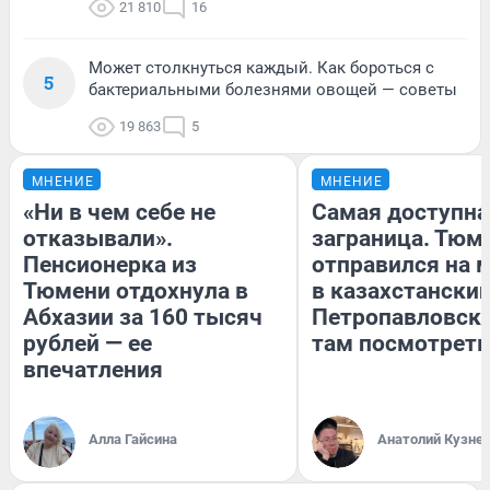
21 810
16
Может столкнуться каждый. Как бороться с
5
бактериальными болезнями овощей — советы
19 863
5
МНЕНИЕ
МНЕНИЕ
«Ни в чем себе не
Самая доступна
отказывали».
заграница. Тюм
Пенсионерка из
отправился на 
Тюмени отдохнула в
в казахстански
Абхазии за 160 тысяч
Петропавловск:
рублей — ее
там посмотреть
впечатления
Алла Гайсина
Анатолий Кузне