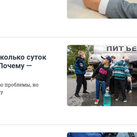
колько суток
 Почему —
ю проблемы, но
ну