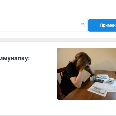
Примен
оммуналку: