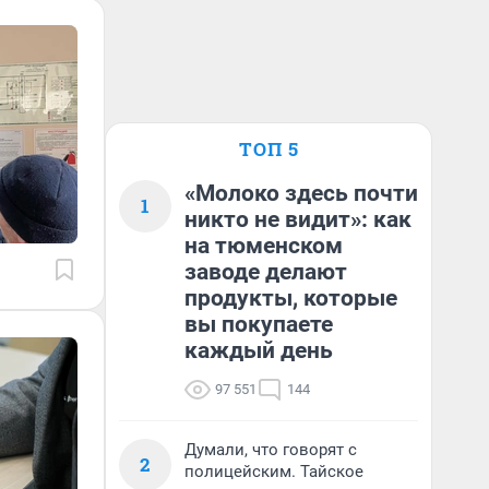
ТОП 5
«Молоко здесь почти
1
никто не видит»: как
на тюменском
заводе делают
продукты, которые
вы покупаете
каждый день
97 551
144
Думали, что говорят с
2
полицейским. Тайское