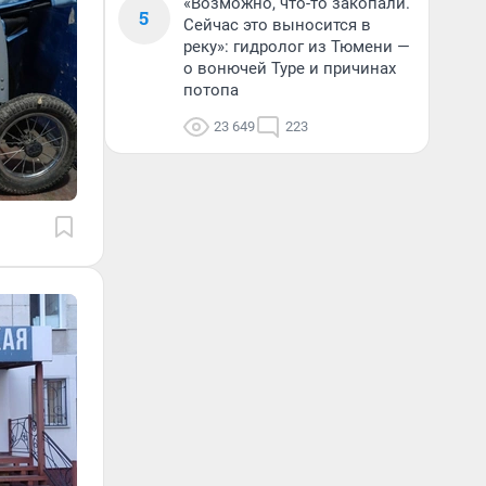
«Возможно, что-то закопали.
5
Сейчас это выносится в
реку»: гидролог из Тюмени —
о вонючей Туре и причинах
потопа
23 649
223