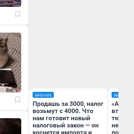
МНЕНИЕ
МНЕНИЕ
Продашь за 3000, налог
«Аренд
возьмут с 4000. Что
втрое»
нам готовит новый
тюменс
налоговый закон — он
неформ
коснется импорта и
почему