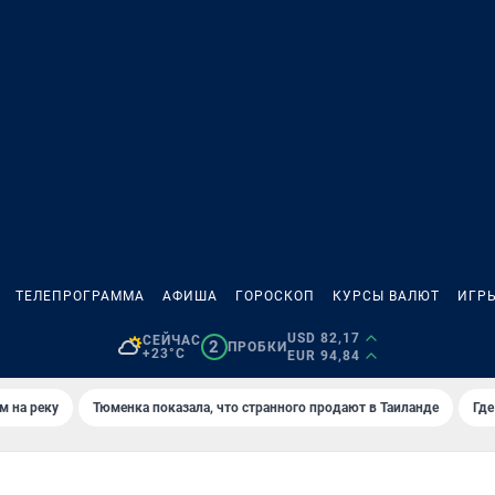
ТЕЛЕПРОГРАММА
АФИША
ГОРОСКОП
КУРСЫ ВАЛЮТ
ИГР
USD 82,17
СЕЙЧАС
2
ПРОБКИ
+23°C
EUR 94,84
м на реку
Тюменка показала, что странного продают в Таиланде
Где