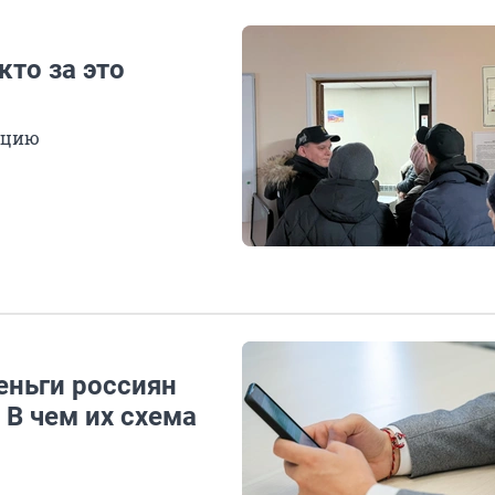
кто за это
ацию
еньги россиян
В чем их схема