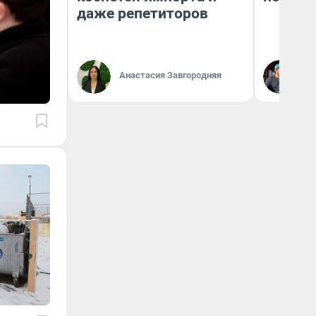
даже репетиторов
Анастасия Завгородняя
Ев