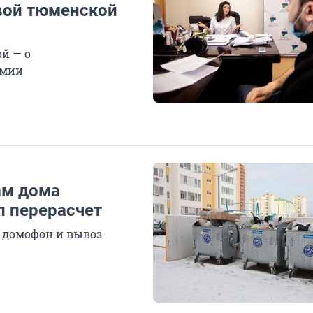
авой тюменской
й — о
емии
ам дома
л перерасчет
 домофон и вывоз