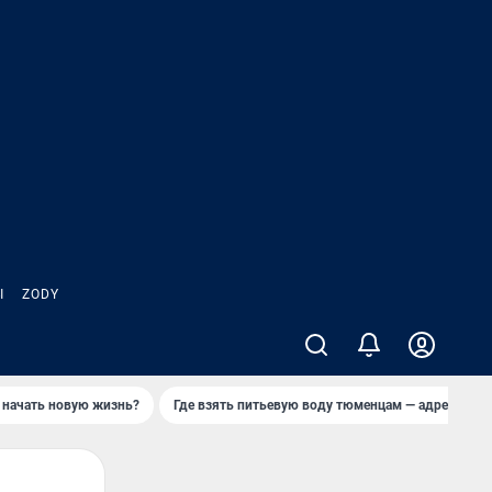
Ы
ZODY
 начать новую жизнь?
Где взять питьевую воду тюменцам — адреса