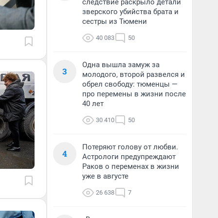
следствие раскрыло детали
зверского убийства брата и
сестры из Тюмени
40 083
50
Одна вышла замуж за
3
молодого, второй развелся и
обрел свободу: тюменцы —
про перемены в жизни после
40 лет
30 410
50
Потеряют голову от любви.
4
Астрологи предупреждают
Раков о переменах в жизни
уже в августе
26 638
7