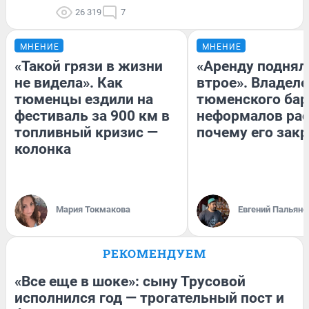
26 319
7
МНЕНИЕ
МНЕНИЕ
«Такой грязи в жизни
«Аренду поднял
не видела». Как
втрое». Владел
тюменцы ездили на
тюменского бар
фестиваль за 900 км в
неформалов рас
топливный кризис —
почему его зак
колонка
Мария Токмакова
Евгений Пальяно
РЕКОМЕНДУЕМ
«Все еще в шоке»: сыну Трусовой
исполнился год — трогательный пост и