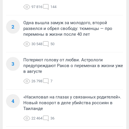
97 816
144
Одна вышла замуж за молодого, второй
2
развелся и обрел свободу: тюменцы — про
перемены в жизни после 40 лет
30 548
50
Потеряют голову от любви. Астрологи
3
предупреждают Раков о переменах в жизни уже
в августе
26 798
7
«Насиловал на глазах у связанных родителей».
4
Новый поворот в деле убийства россиян в
Таиланде
22 464
36