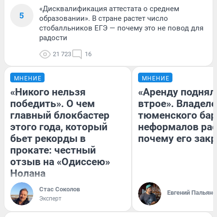
«Дисквалификация аттестата о среднем
5
образовании». В стране растет число
стобалльников ЕГЭ — почему это не повод для
радости
21 723
16
МНЕНИЕ
МНЕНИЕ
«Никого нельзя
«Аренду поднял
победить». О чем
втрое». Владел
главный блокбастер
тюменского бар
этого года, который
неформалов рас
бьет рекорды в
почему его зак
прокате: честный
отзыв на «Одиссею»
Нолана
Стас Соколов
Евгений Пальяно
Эксперт