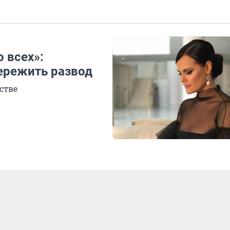
 всех»:
пережить развод
стве