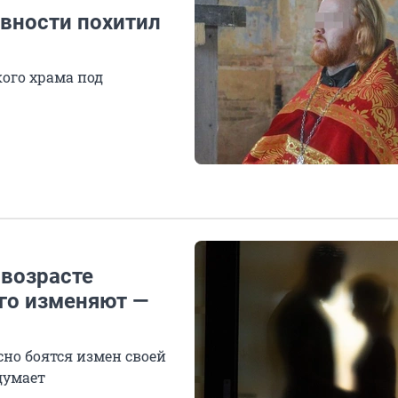
вности похитил
кого храма под
возрасте
го изменяют —
сно боятся измен своей
 думает