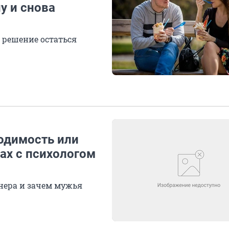
у и снова
 решение остаться
одимость или
ах с психологом
нера и зачем мужья