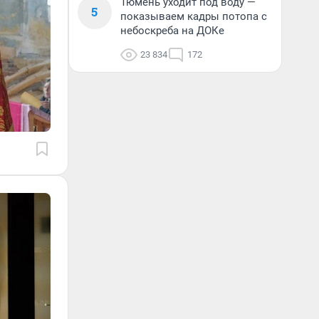
Тюмень уходит под воду —
5
показываем кадры потопа с
небоскреба на ДОКе
23 834
172