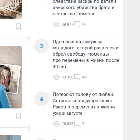
следствие раскрыло детали
зверского убийства брата и
сестры из Тюмени
39 877
47
Одна вышла замуж за
3
молодого, второй развелся и
обрел свободу: тюменцы —
про перемены в жизни после
40 лет
30 328
49
Потеряют голову от любви.
4
Астрологи предупреждают
Раков о переменах в жизни
уже в августе
26 543
7