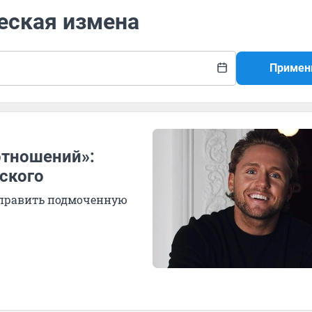
еская измена
Примен
отношений»:
ского
исправить подмоченную