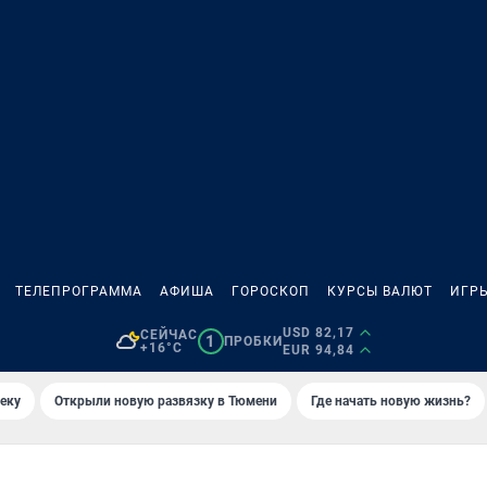
ТЕЛЕПРОГРАММА
АФИША
ГОРОСКОП
КУРСЫ ВАЛЮТ
ИГР
USD 82,17
СЕЙЧАС
1
ПРОБКИ
+16°C
EUR 94,84
еку
Открыли новую развязку в Тюмени
Где начать новую жизнь?