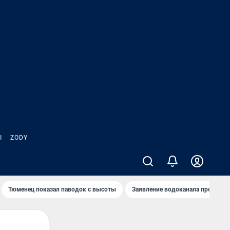
Ы
ZODY
Тюменец показал паводок с высоты
Заявление водоканала про запа