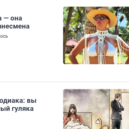
 — она
знесмена
ось
одиака: вы
ый гуляка