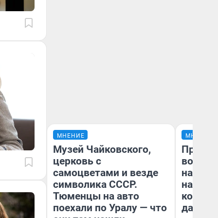
МНЕНИЕ
МНЕНИЕ
Музей Чайковского,
Продаш
церковь с
возьмут
самоцветами и везде
нам го
символика СССР.
налого
Тюменцы на авто
коснет
поехали по Уралу — что
даже р