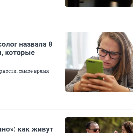
солог назвала 8
, которые
ерности, самое время
но»: как живут