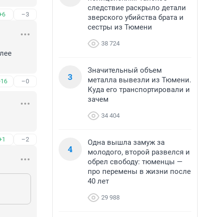
следствие раскрыло детали
+6
–3
зверского убийства брата и
сестры из Тюмени
38 724
лее 
Значительный объем
3
металла вывезли из Тюмени.
+16
–0
Куда его транспортировали и
зачем
34 404
+1
–2
Одна вышла замуж за
4
молодого, второй развелся и
обрел свободу: тюменцы —
про перемены в жизни после
40 лет
29 988