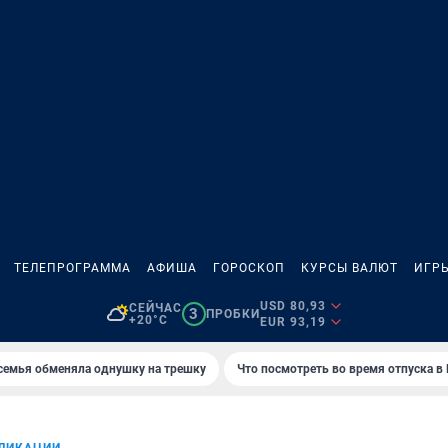
ТЕЛЕПРОГРАММА
АФИША
ГОРОСКОП
КУРСЫ ВАЛЮТ
ИГР
USD 80,93
СЕЙЧАС
3
ПРОБКИ
+20°C
EUR 93,19
семья обменяла однушку на трешку
Что посмотреть во время отпуска в