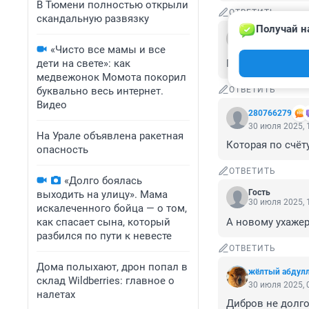
В Тюмени полностью открыли
ОТВЕТИТЬ
скандальную развязку
Получай н
Гость
30 июля 2025, 
«Чисто все мамы и все
дети на свете»: как
По сравнению с т
медвежонок Момота покорил
буквально весь интернет.
ОТВЕТИТЬ
Видео
280766279
30 июля 2025, 
На Урале объявлена ракетная
Которая по счёт
опасность
ОТВЕТИТЬ
«Долго боялась
Гость
выходить на улицу». Мама
30 июля 2025, 
искалеченного бойца — о том,
как спасает сына, который
А новому ухажер
разбился по пути к невесте
ОТВЕТИТЬ
Дома полыхают, дрон попал в
жёлтый абдул
склад Wildberries: главное о
30 июля 2025, 
налетах
Дибров не долго