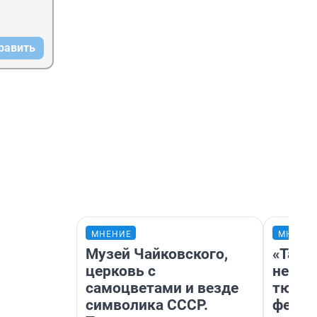
равить
МНЕНИЕ
МНЕНИ
Музей Чайковского,
«Тако
церковь с
не вид
самоцветами и везде
тюмен
символика СССР.
фести