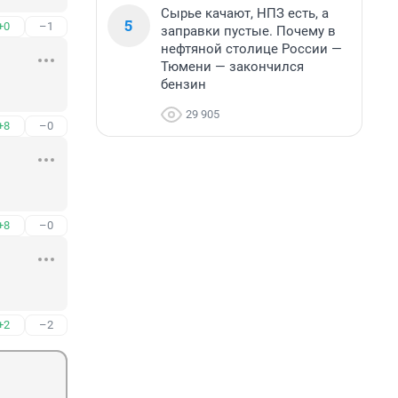
Сырье качают, НПЗ есть, а
5
+0
–1
заправки пустые. Почему в
нефтяной столице России —
Тюмени — закончился
бензин
29 905
+8
–0
+8
–0
+2
–2