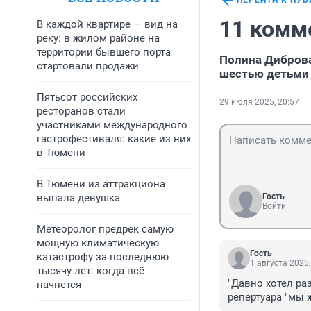
ПЕРЕЙТИ К ПУ
11 комм
В каждой квартире — вид на
реку: в жилом районе на
территории бывшего порта
Полина Диброва
стартовали продажи
шестью детьми
Пятьсот российских
29 июля 2025, 20:57
ресторанов стали
участниками международного
гастрофестиваля: какие из них
в Тюмени
В Тюмени из аттракциона
выпала девушка
Гость
Войти
Метеоролог предрек самую
мощную климатическую
Гость
катастрофу за последнюю
1 августа 2025,
тысячу лет: когда всё
"Давно хотел раз
начнется
репертуара "мы 