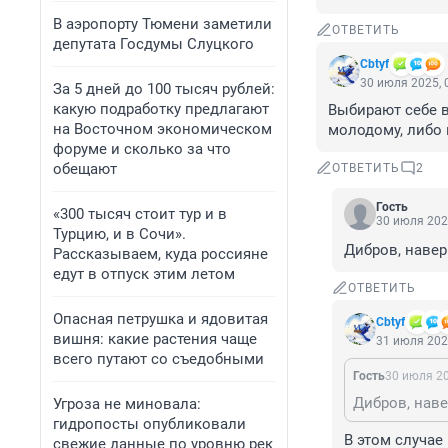
В аэропорту Тюмени заметили
ОТВЕТИТЬ
депутата Госдумы Слуцкого
Cbtyf
30 июля 2025, 
За 5 дней до 100 тысяч рублей:
какую подработку предлагают
Выбирают себе в 
на Восточном экономическом
молодому, либо 
форуме и сколько за что
обещают
ОТВЕТИТЬ
2
Гость
«300 тысяч стоит тур и в
30 июля 202
Турцию, и в Сочи».
Дибров, навер
Рассказываем, куда россияне
едут в отпуск этим летом
ОТВЕТИТЬ
Опасная петрушка и ядовитая
Cbtyf
вишня: какие растения чаще
31 июля 202
всего путают со съедобными
Гость
30 июля 20
Дибров, наве
Угроза не миновала:
гидропосты опубликовали
В этом случае
свежие данные по уровню рек