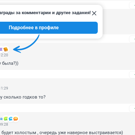
аграды за комментарии и другие задания!
16:10
Подробнее в профиле
обой даже мама унеё молодая!........
12:20
у была?))
11:29
у сколько годков то?
ла
09:28
 будет холостым , очередь уже наверное выстраивается)