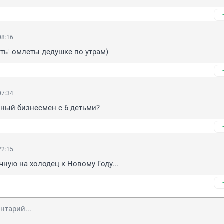
08:16
ть" омлеты дедушке по утрам)
07:34
айный бизнесмен с 6 детьми?
22:15
чную на холодец к Новому Году...