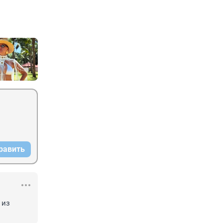
равить
из 