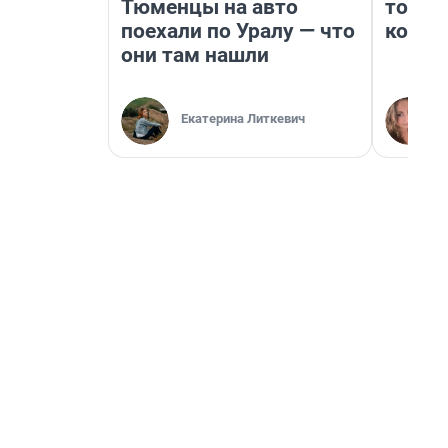
Тюменцы на авто
топли
поехали по Уралу — что
колон
они там нашли
Екатерина Литкевич