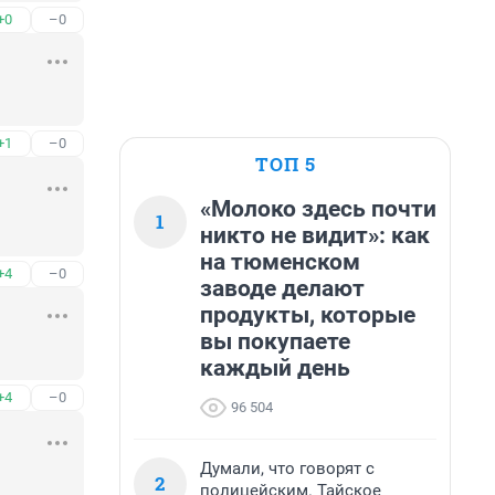
+0
–0
+1
–0
ТОП 5
«Молоко здесь почти
1
никто не видит»: как
на тюменском
+4
–0
заводе делают
продукты, которые
вы покупаете
каждый день
+4
–0
96 504
Думали, что говорят с
2
полицейским. Тайское