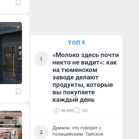
ТОП 5
«Молоко здесь почти
1
никто не видит»: как
на тюменском
заводе делают
продукты, которые
вы покупаете
каждый день
96 839
131
Думали, что говорят с
2
полицейским. Тайское