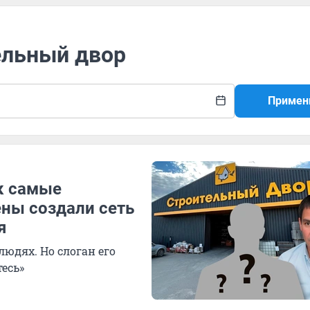
ельный двор
Примен
к самые
ны создали сеть
я
юдях. Но слоган его
тесь»