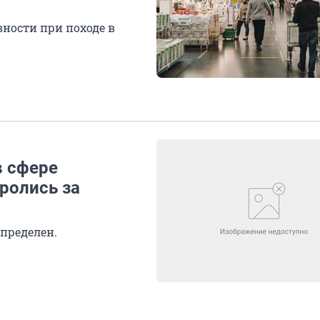
ности при походе в
в сфере
ролись за
определен.