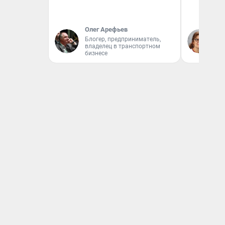
Олег Арефьев
Ир
Блогер, предприниматель,
Гл
владелец в транспортном
«Р
бизнесе
Во