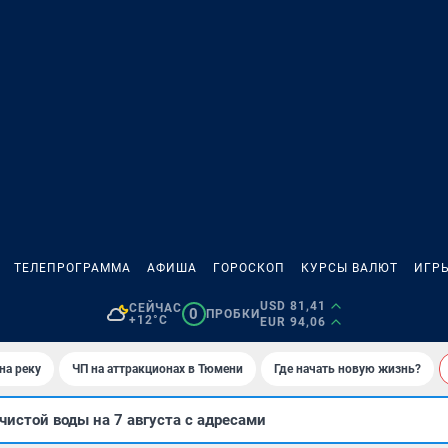
ТЕЛЕПРОГРАММА
АФИША
ГОРОСКОП
КУРСЫ ВАЛЮТ
ИГР
USD 81,41
СЕЙЧАС
0
ПРОБКИ
+12°C
EUR 94,06
на реку
ЧП на аттракционах в Тюмени
Где начать новую жизнь?
чистой воды на 7 августа с адресами