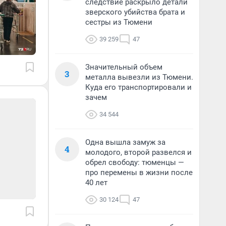
следствие раскрыло детали
зверского убийства брата и
сестры из Тюмени
39 259
47
Значительный объем
3
металла вывезли из Тюмени.
Куда его транспортировали и
зачем
34 544
Одна вышла замуж за
4
молодого, второй развелся и
обрел свободу: тюменцы —
про перемены в жизни после
40 лет
30 124
47