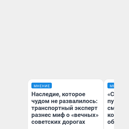
МНЕНИЕ
МНЕНИЕ
Наследие, которое
«Спутал
чудом не развалилось:
пургу».
транспортный эксперт
смерте
разнес миф о «вечных»
которы
советских дорогах
обнару