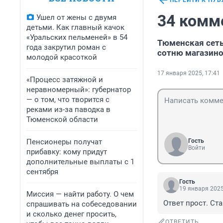
ПЕРЕЙТИ К ПУ
34 комм
Ушел от жены с двумя
детьми. Как главный качок
«Уральских пельменей» в 54
Тюменская сеть
года закрутил роман с
сотню магазино
молодой красоткой
17 января 2025, 17:41
«Процесс затяжной и
неравномерный»: губернатор
— о том, что творится с
реками из-за паводка в
Тюменской области
Пенсионеры получат
Гость
Войти
прибавку: кому придут
дополнительные выплаты с 1
сентября
Гость
19 января 2025
Миссия — найти работу. О чем
Ответ прост. Ст
спрашивать на собеседовании
и сколько денег просить,
ОТВЕТИТЬ