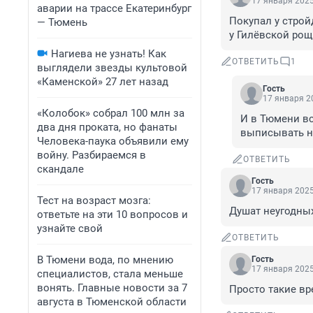
17 января 2025
аварии на трассе Екатеринбург
Покупал у строй
— Тюмень
у Гилёвской рощ
Нагиева не узнать! Как
ОТВЕТИТЬ
1
выглядели звезды культовой
«Каменской» 27 лет назад
Гость
17 января 20
«Колобок» собрал 100 млн за
И в Тюмени вс
два дня проката, но фанаты
выписывать н
Человека-паука объявили ему
войну. Разбираемся в
ОТВЕТИТЬ
скандале
Гость
17 января 2025
Тест на возраст мозга:
Душат неугодны
ответьте на эти 10 вопросов и
узнайте свой
ОТВЕТИТЬ
В Тюмени вода, по мнению
Гость
17 января 2025
специалистов, стала меньше
вонять. Главные новости за 7
Просто такие вр
августа в Тюменской области