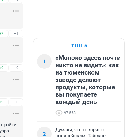
+2
–1
ТОП 5
«Молоко здесь почти
1
никто не видит»: как
+0
–0
на тюменском
заводе делают
продукты, которые
вы покупаете
каждый день
+2
–0
97 563
 пройти 
Думали, что говорят с
ара 
2
полицейским. Тайское