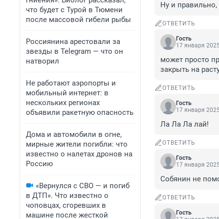
гниения». Биолог рассказал,
Ну и правильно,
что будет с Турой в Тюмени
после массовой гибели рыбы
ОТВЕТИТЬ
Гость
Россиянина арестовали за
17 января 2025
звезды в Telegram — что он
может просто пр
натворил
закрыть на рас
Не работают аэропорты и
ОТВЕТИТЬ
мобильный интернет: в
нескольких регионах
Гость
17 января 2025
объявили ракетную опасность
Ла Ла Ла лай!
Дома и автомобили в огне,
ОТВЕТИТЬ
мирные жители погибли: что
известно о налетах дронов на
Гость
Россию
17 января 2025
Собянин не пом
«Вернулся с СВО — и погиб
в ДТП». Что известно о
ОТВЕТИТЬ
чоповцах, сгоревших в
Гость
машине после жесткой