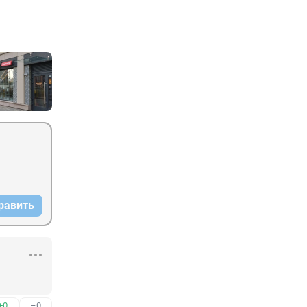
равить
+0
–0