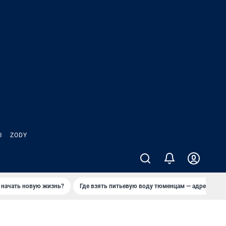
Ы
ZODY
 начать новую жизнь?
Где взять питьевую воду тюменцам — адреса