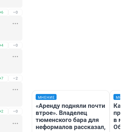
+6
–0
+4
–0
+7
–2
МНЕНИЕ
МНЕНИ
«Аренду подняли почти
Какие
+2
–0
втрое». Владелец
проду
тюменского бара для
в маг
неформалов рассказал,
Обзор