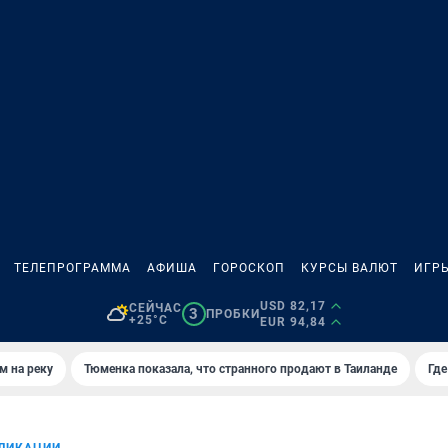
ТЕЛЕПРОГРАММА
АФИША
ГОРОСКОП
КУРСЫ ВАЛЮТ
ИГР
USD 82,17
СЕЙЧАС
3
ПРОБКИ
+25°C
EUR 94,84
м на реку
Тюменка показала, что странного продают в Таиланде
Где