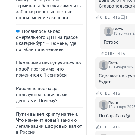
выпирают и толп
терминалы Балтики заменить
Ставропольской,
заблокированные южные
порты: мнение эксперта
ОТВЕТИТЬ
1
Гость
Появилось видео
13 августа 2
смертельного ДТП на трассе
Готово
Екатеринбург — Тюмень, где
погибли пять человек
ОТВЕТИТЬ
Школьники начнут учиться по
Гость
18 января 2025
новой программе: что
изменится с 1 сентября
Сделают на круп
будет.
Россияне всё чаще
ОТВЕТИТЬ
пользуются наличными
деньгами. Почему?
Гость
18 января 2025
Путин вывел крипту из тени.
По барабану😄
Что изменит новый закон о
легализации цифровых валют
ОТВЕТИТЬ
в России