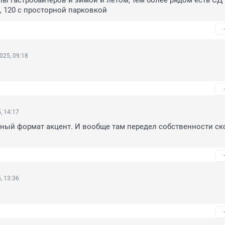
ы гастробайтеров и зимой и летом, тем более рядом есть СД 
 120 с просторной парковкой
025, 09:18
, 14:17
ный формат акцент. И вообще там передел собственности ско
, 13:36