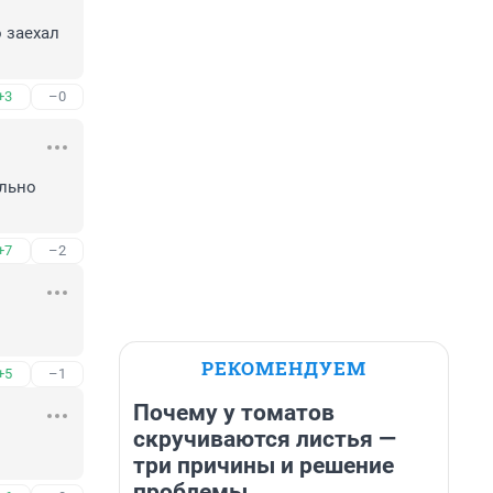
 заехал 
+3
–0
льно 
+7
–2
РЕКОМЕНДУЕМ
+5
–1
Почему у томатов
скручиваются листья —
три причины и решение
проблемы