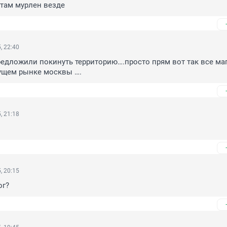
 там мурлен везде
, 22:40
едложили покинуть территорию….просто прям вот так все ма
тущем рынке москвы ….
, 21:18
, 20:15
ог?