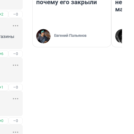
почему его закрыли
неско
марке
+2
–0
Евгений Пальянов
газины 
+6
–0
+1
–0
+0
–0