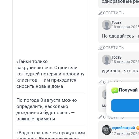
одноразовые рес
ОТВЕТИТЬ
Гость
18 января 2025
Не сдавайтесь - 
ОТВЕТИТЬ
Гость
«Гайки только
18 января 2025
закручиваются». Строители
удивлен . что э
коттеджей потеряли половину
клиентов — им приходится
ОТВЕТИТЬ
сносить новые дома
Получай 
Гость
17 января 2025
По погоде 8 августа можно
маркетплейсы р
определить, насколько
дождливой будет осень —
ОТВЕТИТЬ
важные приметы
едкийнатрий
«Вода отравляется продуктами
17 января 2025