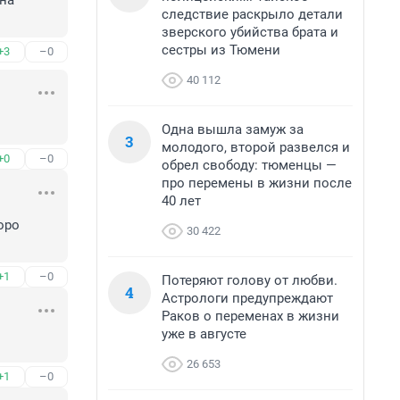
на 
следствие раскрыло детали
зверского убийства брата и
сестры из Тюмени
+3
–0
40 112
Одна вышла замуж за
3
молодого, второй развелся и
+0
–0
обрел свободу: тюменцы —
про перемены в жизни после
40 лет
ро 
30 422
+1
–0
Потеряют голову от любви.
4
Астрологи предупреждают
Раков о переменах в жизни
уже в августе
26 653
+1
–0