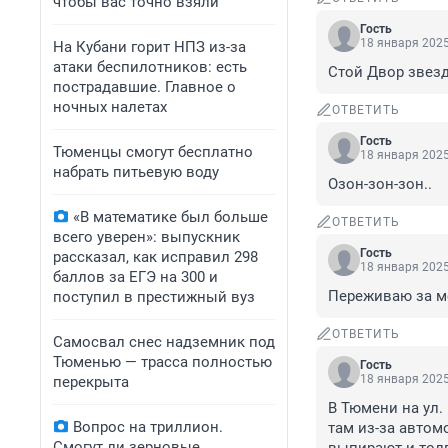
чтобы вас точно взяли
Гость
18 января 2025
На Кубани горит НПЗ из-за
атаки беспилотников: есть
Стой Двор звезд
пострадавшие. Главное о
ночных налетах
ОТВЕТИТЬ
Гость
Тюменцы смогут бесплатно
18 января 2025
набрать питьевую воду
Озон-зон-зон..
«В математике был больше
ОТВЕТИТЬ
всего уверен»: выпускник
Гость
рассказал, как исправил 298
18 января 2025
баллов за ЕГЭ на 300 и
Переживаю за мо
поступил в престижный вуз
ОТВЕТИТЬ
Самосвал снес надземник под
Тюменью — трасса полностью
Гость
18 января 2025
перекрыта
В Тюмени на ул.
Вопрос на триллион.
там из-за автом
Смогут ли зерновые