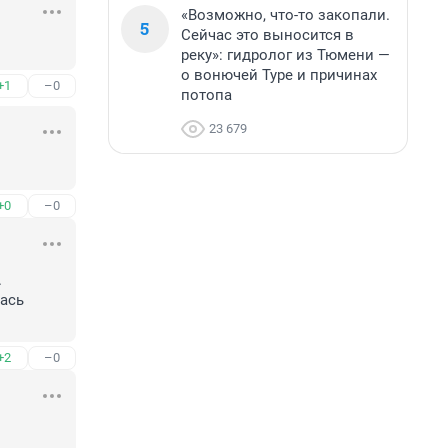
«Возможно, что-то закопали.
5
Сейчас это выносится в
реку»: гидролог из Тюмени —
о вонючей Туре и причинах
+1
–0
потопа
23 679
+0
–0


ась 
+2
–0