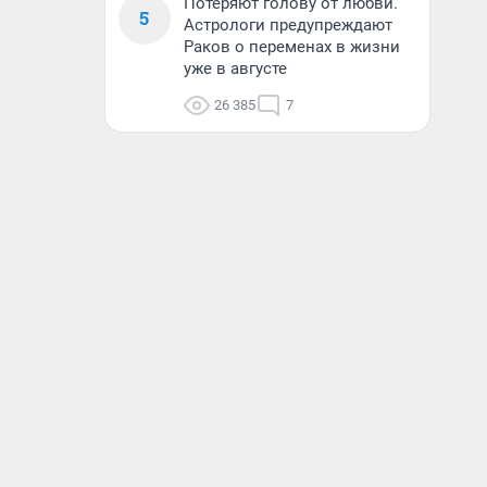
Потеряют голову от любви.
5
Астрологи предупреждают
Раков о переменах в жизни
уже в августе
26 385
7