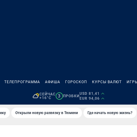
ТЕЛЕПРОГРАММА
АФИША
ГОРОСКОП
КУРСЫ ВАЛЮТ
ИГР
USD 81,41
СЕЙЧАС
3
ПРОБКИ
+16°C
EUR 94,06
еку
Открыли новую развязку в Тюмени
Где начать новую жизнь?