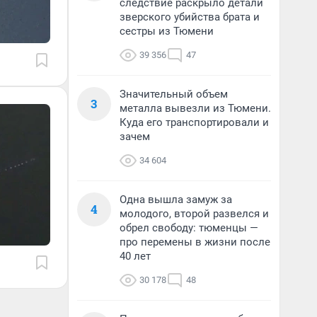
следствие раскрыло детали
зверского убийства брата и
сестры из Тюмени
39 356
47
Значительный объем
3
металла вывезли из Тюмени.
Куда его транспортировали и
зачем
34 604
Одна вышла замуж за
4
молодого, второй развелся и
обрел свободу: тюменцы —
про перемены в жизни после
40 лет
30 178
48