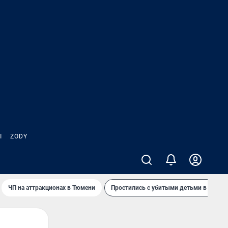
Ы
ZODY
ЧП на аттракционах в Тюмени
Простились с убитыми детьми в Таила