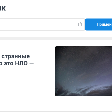
нк
Примен
т странные
о это НЛО —