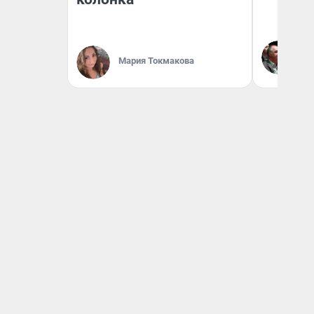
Ол
Бл
Мария Токмакова
вл
би