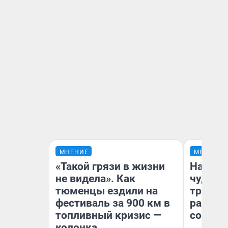
МНЕНИЕ
МНЕНИЕ
«Такой грязи в жизни
Наслед
не видела». Как
чудом 
тюменцы ездили на
трансп
фестиваль за 900 км в
разнес
топливный кризис —
советс
колонка