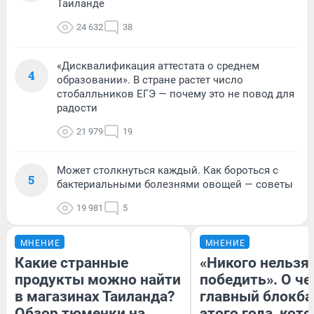
Таиланде
24 632
38
«Дисквалификация аттестата о среднем
4
образовании». В стране растет число
стобалльников ЕГЭ — почему это не повод для
радости
21 979
19
Может столкнуться каждый. Как бороться с
5
бактериальными болезнями овощей — советы
19 981
5
МНЕНИЕ
МНЕНИЕ
Какие странные
«Никого нельзя
продукты можно найти
победить». О ч
в магазинах Таиланда?
главный блокба
Обзор тюменки на
этого года, кот