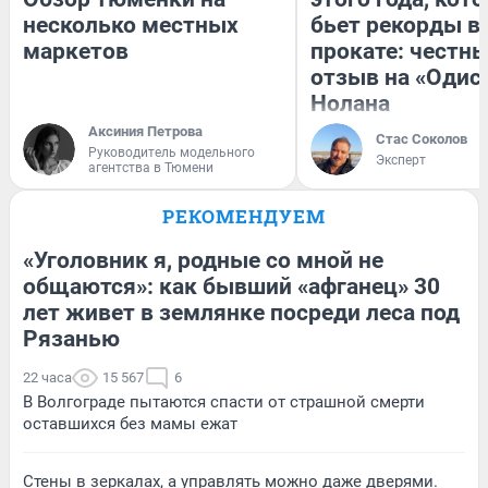
несколько местных
бьет рекорды в
маркетов
прокате: честн
отзыв на «Одис
Нолана
Аксиния Петрова
Стас Соколов
Руководитель модельного
Эксперт
агентства в Тюмени
РЕКОМЕНДУЕМ
«Уголовник я, родные со мной не
общаются»: как бывший «афганец» 30
лет живет в землянке посреди леса под
Рязанью
22 часа
15 567
6
В Волгограде пытаются спасти от страшной смерти
оставшихся без мамы ежат
Стены в зеркалах, а управлять можно даже дверями.