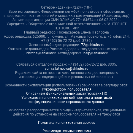
Сетевое издание «72.ру» (18+)
Зарегистрировано Федеральной службой по надзору в сфере связи,
информационных технологий и массовых коммуникаций (Роскомнадзор)
Запись о регистрации СМИ ЭЛ № ФС 77– 84674 от 06.02.2023 г.
Учредитель: Общество с ограниченной ответственностью "ИНТЕРНЕТ
ТЕХНОЛОГИИ"
Главный редактор: Познахарева Елена Павловна
Адрес редакции: 625000, г. Тюмень, ул. Максима Горького, д. 76, офис 214,
+7 (3452) 56-72-72 (доб. 3736)
Электронный адрес редакции:
72@shkulev.ru
Контактные данные для Роскомнадзора и государственных органов:
juristchel@shkulev.ru
Техподдержка:
help@shkulev.ru
Связаться с отделом продаж: +7 (3452) 56-72-72 доб. 3335,
yuliya.latypova@shkulev.ru
Редакция сайта не несет ответственности за достоверность
информации, содержащейся в рекламных объявлениях.
Особенности эксплуатации (использования) веб-портала регулируются:
Руководством пользователя
Описанием функциональных характеристик ПО
Условиями использования веб-портала и политикой
конфиденциальности персональных данных
Веб-портал распространяется в виде интернет-сервиса, специальные
действия по установке на стороне пользователя не требуются
Политика использования cookies
Рекомендательные системы