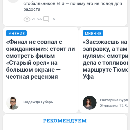
стобалльников ЕГЭ — почему это не повод для
радости
21 697
16
МНЕНИЕ
МНЕНИЕ
«Финал не совпал с
«Заезжаешь на
ожиданиями»: стоит ли
заправку, а там 
смотреть фильм
нулям»: смотри
«Старый орел» на
дела с топливом
большом экране —
маршруте Тюме
честная рецензия
Уфа
Екатерина Бурле
Надежда Губарь
Журналист 72.RU
РЕКОМЕНДУЕМ