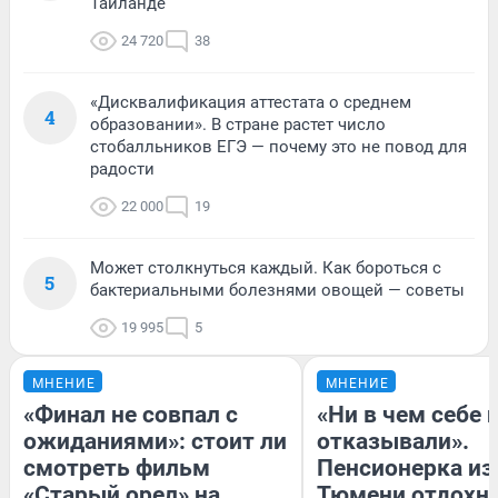
Таиланде
24 720
38
«Дисквалификация аттестата о среднем
4
образовании». В стране растет число
стобалльников ЕГЭ — почему это не повод для
радости
22 000
19
Может столкнуться каждый. Как бороться с
5
бактериальными болезнями овощей — советы
19 995
5
МНЕНИЕ
МНЕНИЕ
«Финал не совпал с
«Ни в чем себе 
ожиданиями»: стоит ли
отказывали».
смотреть фильм
Пенсионерка из
«Старый орел» на
Тюмени отдохну