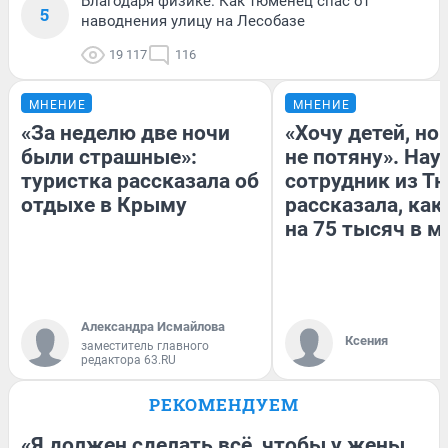
Благодаря физике. Как тюменец спас от
5
наводнения улицу на Лесобазе
19 117
116
МНЕНИЕ
МНЕНИЕ
«За неделю две ночи
«Хочу детей, но
были страшные»:
не потяну». На
туристка рассказала об
сотрудник из Т
отдыхе в Крыму
рассказала, как
на 75 тысяч в м
Александра Исмайлова
Ксения
заместитель главного
редактора 63.RU
РЕКОМЕНДУЕМ
«Я должен сделать всё, чтобы у жены