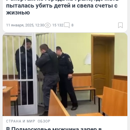
пыталась убить детей и свела счеты с
жизнью
11 января, 2025, 12:30
15 132
8
СТРАНА И МИР
ОБЗОР
В Подмосковье мужчина запер в