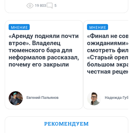
19 803
5
МНЕНИЕ
МНЕНИЕ
«Аренду подняли почти
«Финал не совп
втрое». Владелец
ожиданиями»: 
тюменского бара для
смотреть фил
неформалов рассказал,
«Старый орел» 
почему его закрыли
большом экран
честная рецен
Евгений Пальянов
Надежда Губар
РЕКОМЕНДУЕМ