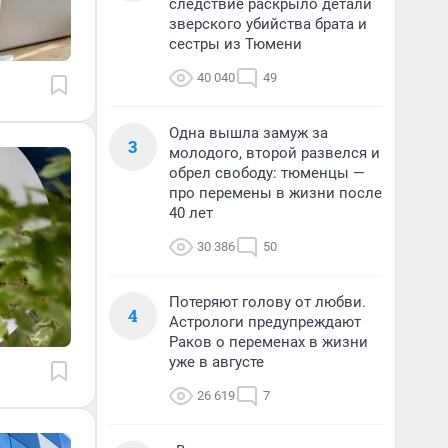
следствие раскрыло детали
зверского убийства брата и
сестры из Тюмени
40 040
49
Одна вышла замуж за
3
молодого, второй развелся и
обрел свободу: тюменцы —
про перемены в жизни после
40 лет
30 386
50
Потеряют голову от любви.
4
Астрологи предупреждают
Раков о переменах в жизни
уже в августе
26 619
7