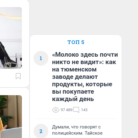
ТОП 5
«Молоко здесь почти
1
никто не видит»: как
на тюменском
заводе делают
продукты, которые
вы покупаете
каждый день
97 489
143
Думали, что говорят с
2
полицейским. Тайское