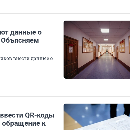
ют данные о
. Объясняем
иков внести данные о
ввести QR-коды
х обращение к