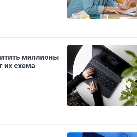
хитить миллионы
т их схема