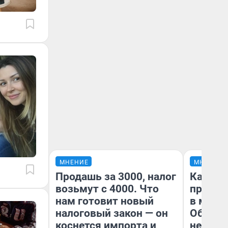
МНЕНИЕ
МНЕНИЕ
Продашь за 3000, налог
Какие 
возьмут с 4000. Что
продук
нам готовит новый
в мага
налоговый закон — он
Обзор 
коснется импорта и
нескол