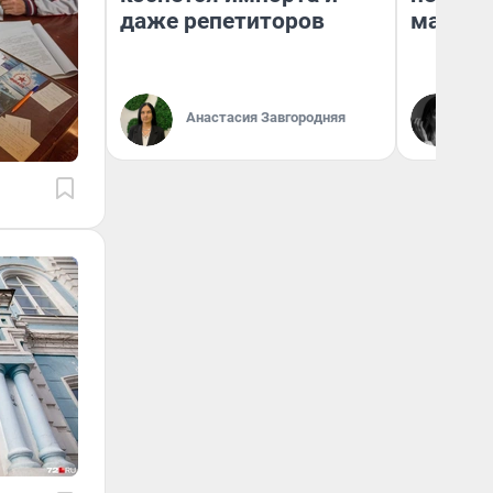
даже репетиторов
маркет
Ак
Анастасия Завгородняя
Ру
аг