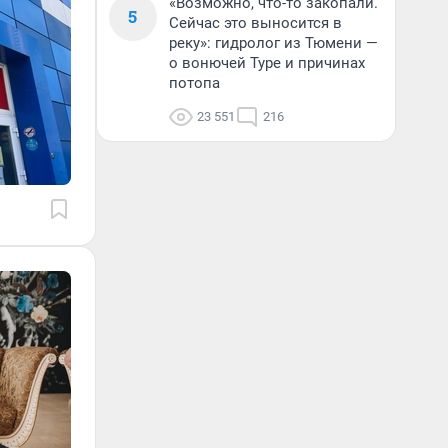
«Возможно, что-то закопали.
5
Сейчас это выносится в
реку»: гидролог из Тюмени —
о вонючей Туре и причинах
потопа
23 551
216