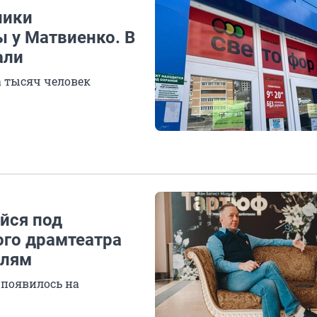
ники
 у Матвиенко. В
али
а тысяч человек
йся под
го драмтеатра
елям
 появилось на