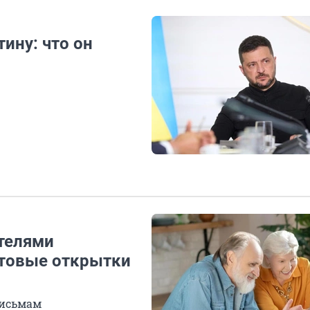
ину: что он
ителями
отовые открытки
письмам