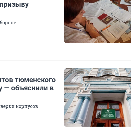
 призыву
обороне
нтов тюменского
у — объяснили в
оверки корпусов