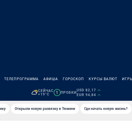
ТЕЛЕПРОГРАММА
АФИША
ГОРОСКОП
КУРСЫ ВАЛЮТ
ИГР
USD 82,17
СЕЙЧАС
1
ПРОБКИ
+19°C
EUR 94,84
еку
Открыли новую развязку в Тюмени
Где начать новую жизнь?