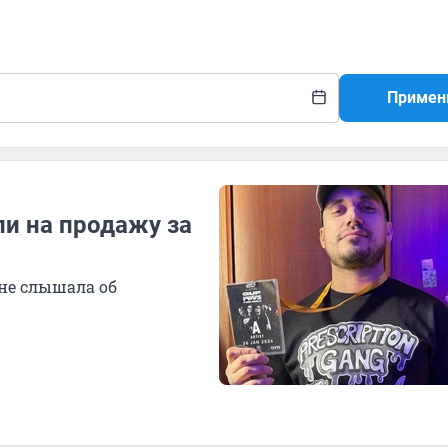
Примен
и на продажу за
не слышала об