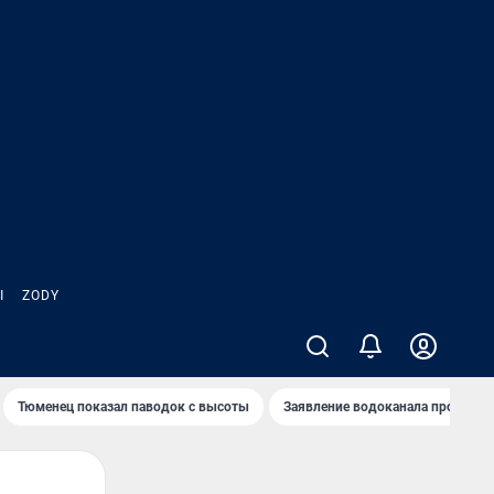
Ы
ZODY
Тюменец показал паводок с высоты
Заявление водоканала про запа