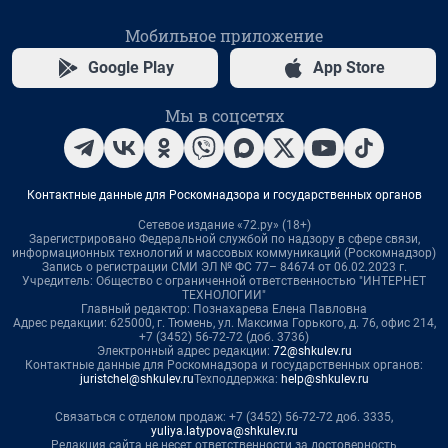
Мобильное приложение
Google Play
App Store
Мы в соцсетях
Контактные данные для Роскомнадзора и государственных органов
Сетевое издание «72.ру» (18+)
Зарегистрировано Федеральной службой по надзору в сфере связи,
информационных технологий и массовых коммуникаций (Роскомнадзор)
Запись о регистрации СМИ ЭЛ № ФС 77– 84674 от 06.02.2023 г.
Учредитель: Общество с ограниченной ответственностью "ИНТЕРНЕТ
ТЕХНОЛОГИИ"
Главный редактор: Познахарева Елена Павловна
Адрес редакции: 625000, г. Тюмень, ул. Максима Горького, д. 76, офис 214,
+7 (3452) 56-72-72 (доб. 3736)
Электронный адрес редакции:
72@shkulev.ru
Контактные данные для Роскомнадзора и государственных органов:
juristchel@shkulev.ru
Техподдержка:
help@shkulev.ru
Связаться с отделом продаж: +7 (3452) 56-72-72 доб. 3335,
yuliya.latypova@shkulev.ru
Редакция сайта не несет ответственности за достоверность