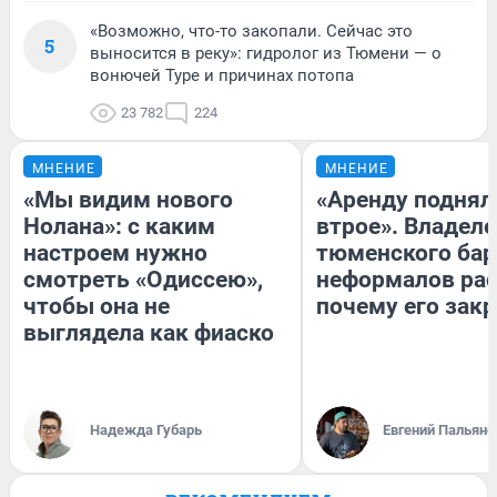
«Возможно, что-то закопали. Сейчас это
5
выносится в реку»: гидролог из Тюмени — о
вонючей Туре и причинах потопа
23 782
224
МНЕНИЕ
МНЕНИЕ
«Мы видим нового
«Аренду поднял
Нолана»: с каким
втрое». Владел
настроем нужно
тюменского бар
смотреть «Одиссею»,
неформалов рас
чтобы она не
почему его зак
выглядела как фиаско
Надежда Губарь
Евгений Пальяно