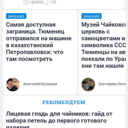
23 874
172
МНЕНИЕ
МНЕНИЕ
Самая доступная
Музей Чайковск
заграница. Тюменец
церковь с
отправился на машине
самоцветами и 
в казахстанский
символика СССР
Петропавловск: что
Тюменцы на ав
там посмотреть
поехали по Урал
они там нашли
Анатолий Кузнецов
Екатерина Литк
РЕКОМЕНДУЕМ
Лицевая гладь для чайников: гайд от
набора петель до первого готового
изделия