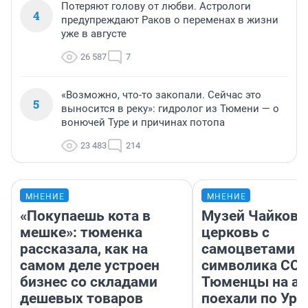
Потеряют голову от любви. Астрологи
4
предупреждают Раков о переменах в жизни
уже в августе
26 587
7
«Возможно, что-то закопали. Сейчас это
5
выносится в реку»: гидролог из Тюмени — о
вонючей Туре и причинах потопа
23 483
214
МНЕНИЕ
МНЕНИЕ
«Покупаешь кота в
Музей Чайковс
мешке»: тюменка
церковь с
рассказала, как на
самоцветами и
самом деле устроен
символика ССС
бизнес со складами
Тюменцы на ав
дешевых товаров
поехали по Ура