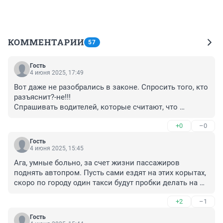
КОММЕНТАРИИ
57
Гость
4 июня 2025, 17:49
Вот даже не разобрались в законе. Спросить того, кто 
разъяснит?-не!!!

Спрашивать водителей, которые считают, что 
агрегатор может свои условия ставить поперек 
+0
–0
закона и говорить, что "Максим" не агрегатор?-
отличная идея.
Гость
4 июня 2025, 15:45
Ага, умные больно, за счет жизни пассажиров 
поднять автопром. Пусть сами ездят на этих корытах, 
скоро по городу один такси будут пробки делать на 
дорогах, так как будут ломаться постоянно.
+2
–1
Гость