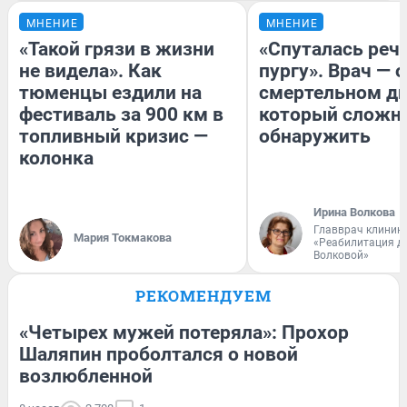
МНЕНИЕ
МНЕНИЕ
«Такой грязи в жизни
«Спуталась речь
не видела». Как
пургу». Врач — о
тюменцы ездили на
смертельном ди
фестиваль за 900 км в
который сложн
топливный кризис —
обнаружить
колонка
Ирина Волкова
Главврач клиник
Мария Токмакова
«Реабилитация д
Волковой»
РЕКОМЕНДУЕМ
«Четырех мужей потеряла»: Прохор
Шаляпин проболтался о новой
возлюбленной