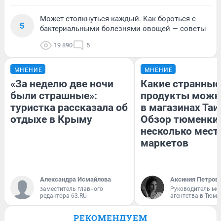
Может столкнуться каждый. Как бороться с
5
бактериальными болезнями овощей — советы
19 890
5
МНЕНИЕ
МНЕНИЕ
«За неделю две ночи
Какие странные
были страшные»:
продукты можн
туристка рассказала об
в магазинах Таи
отдыхе в Крыму
Обзор тюменки 
несколько мес
маркетов
Александра Исмайлова
Аксиния Петров
заместитель главного
Руководитель мо
редактора 63.RU
агентства в Тюме
РЕКОМЕНДУЕМ