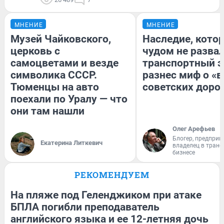
МНЕНИЕ
МНЕНИЕ
Музей Чайковского,
Наследие, кото
церковь с
чудом не разва
самоцветами и везде
транспортный э
символика СССР.
разнес миф о «
Тюменцы на авто
советских доро
поехали по Уралу — что
они там нашли
Олег Арефьев
Блогер, предприн
Екатерина Литкевич
владелец в тран
бизнесе
РЕКОМЕНДУЕМ
На пляже под Геленджиком при атаке
БПЛА погибли преподаватель
английского языка и ее 12-летняя дочь