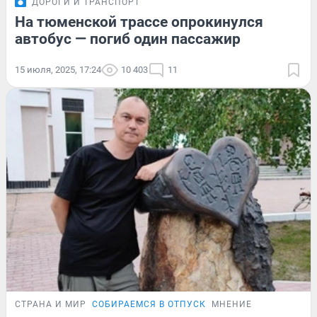
ДОРОГИ И ТРАНСПОРТ
На тюменской трассе опрокинулся
автобус — погиб один пассажир
15 июля, 2025, 17:24
10 403
11
СТРАНА И МИР
СОБИРАЕМСЯ В ОТПУСК
МНЕНИЕ