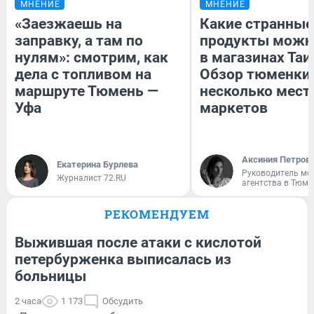
МНЕНИЕ
МНЕНИЕ
«Заезжаешь на
Какие странные
заправку, а там по
продукты можн
нулям»: смотрим, как
в магазинах Таи
дела с топливом на
Обзор тюменки 
маршруте Тюмень —
несколько мес
Уфа
маркетов
Аксиния Петров
Екатерина Бурлева
Руководитель мо
Журналист 72.RU
агентства в Тюме
РЕКОМЕНДУЕМ
Выжившая после атаки с кислотой
петербурженка выписалась из
больницы
2 часа
1 173
Обсудить