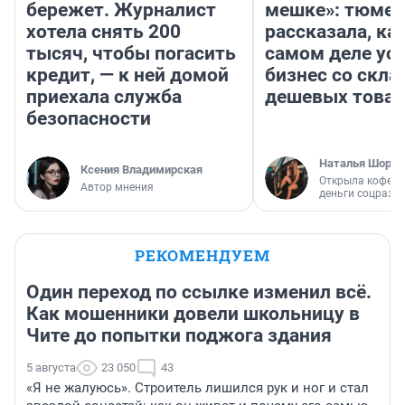
бережет. Журналист
мешке»: тюмен
хотела снять 200
рассказала, как
тысяч, чтобы погасить
самом деле ус
кредит, — к ней домой
бизнес со скл
приехала служба
дешевых това
безопасности
Наталья Шорох
Ксения Владимирская
Открыла кофейн
Автор мнения
деньги соцразв
РЕКОМЕНДУЕМ
Один переход по ссылке изменил всё.
Как мошенники довели школьницу в
Чите до попытки поджога здания
5 августа
23 050
43
«Я не жалуюсь». Строитель лишился рук и ног и стал