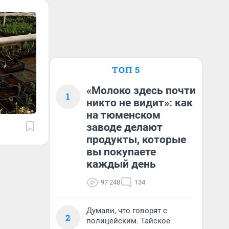
ТОП 5
«Молоко здесь почти
1
никто не видит»: как
на тюменском
заводе делают
продукты, которые
вы покупаете
каждый день
97 248
134
Думали, что говорят с
2
полицейским. Тайское