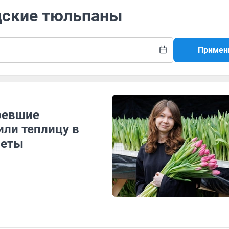
ндские тюльпаны
Примен
ревшие
или теплицу в
веты