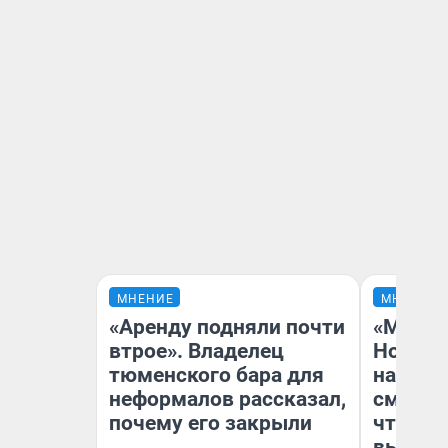
МНЕНИЕ
МНЕНИЕ
«Аренду подняли почти
«Мы ви
втрое». Владелец
Нолана
тюменского бара для
настро
неформалов рассказал,
смотре
почему его закрыли
чтобы 
выгляд