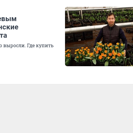
щевым
нские
та
 выросли. Где купить