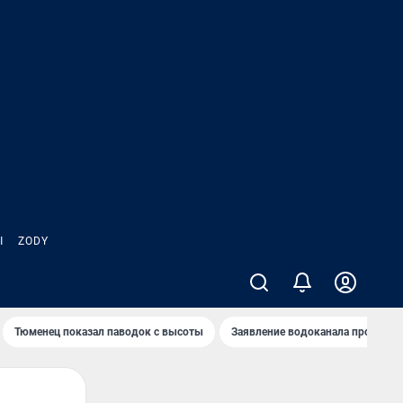
Ы
ZODY
Тюменец показал паводок с высоты
Заявление водоканала про запа