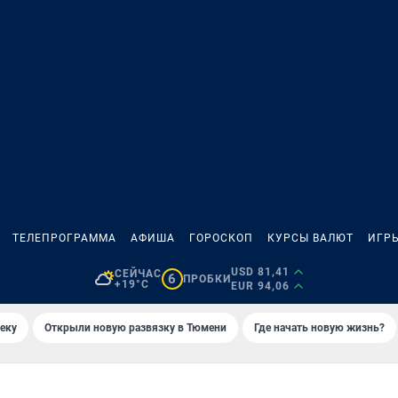
ТЕЛЕПРОГРАММА
АФИША
ГОРОСКОП
КУРСЫ ВАЛЮТ
ИГР
USD 81,41
СЕЙЧАС
6
ПРОБКИ
+19°C
EUR 94,06
еку
Открыли новую развязку в Тюмени
Где начать новую жизнь?