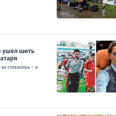
м ушел шить
ратаря
 из голкипера — в