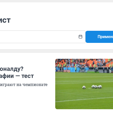
ист
Примен
Роналду?
афии — тест
 играют на чемпионате