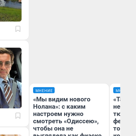
МНЕНИЕ
МНЕНИЕ
«Мы видим нового
«Такой
Нолана»: с каким
не виде
настроем нужно
тюменц
смотреть «Одиссею»,
фестива
чтобы она не
топлив
выглядела как фиаско
колонк