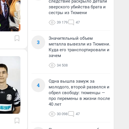
следствие раскрыло детали
зверского убийства брата и
сестры из Тюмени
39 179
47
Значительный объем
3
металла вывезли из Тюмени.
Куда его транспортировали и
зачем
34 508
Одна вышла замуж за
4
молодого, второй развелся и
обрел свободу: тюменцы —
про перемены в жизни после
40 лет
30 098
47