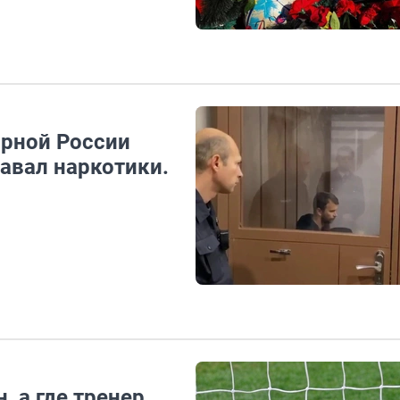
орной России
авал наркотики.
 а где тренер