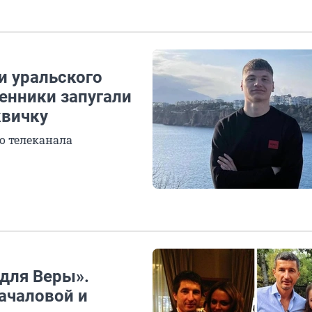
и уральского
енники запугали
квичку
о телеканала
 для Веры».
ачаловой и