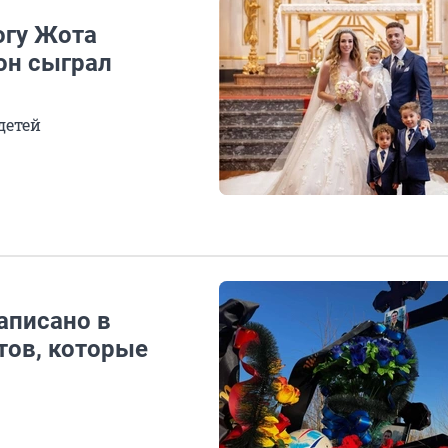
огу Жота
 он сыграл
детей
аписано в
тов, которые