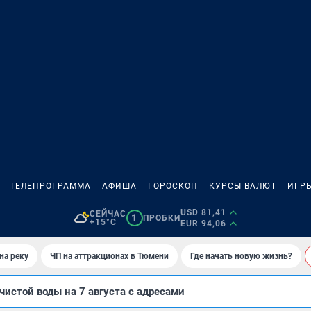
ТЕЛЕПРОГРАММА
АФИША
ГОРОСКОП
КУРСЫ ВАЛЮТ
ИГР
USD 81,41
СЕЙЧАС
1
ПРОБКИ
+15°C
EUR 94,06
на реку
ЧП на аттракционах в Тюмени
Где начать новую жизнь?
чистой воды на 7 августа с адресами