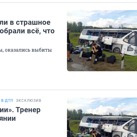
П
ли в страшное
обрали всё, что
ны, оказались выбиты
 В ДТП
ЭКСКЛЮЗИВ
ии». Тренер
янии